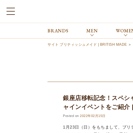
BRANDS
MEN
WOME
ブランドから探す
ALL
MEN
WOMEN
Atkinsons
GORAL
サイト ブリティッシュメイド | BRITISH MADE
＞
Auchincoal
Guernsey Woollens
Barbour
Johnstons of Elgin
Bennett Winch
JOSEPH CHEANEY
Billingham
macalastair
Bowhill&Elliott
New Balance
BRITISH MADE
PANTHERELLA
銀座店移転記念！スペシ
Caledoor
REPRODUCTION
OF FOUND
Church’s
ャインイベントをご紹介 |
SUNSPEL
Clarks
Posted on
2022年02月15日
The Edinburgh
corgi
Natural Skincare
1月23日（日）をもちまして、ブ
DENTS
Zatchels