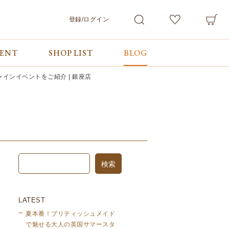
登録/ログイン
VENT
SHOP LIST
BLOG
会員サービス
ご利用ガイド/お問合せ
検索
マイページ
ご利用ガイド
ンイベントをご紹介 | 銀座店
カート
お問合せ
ログアウト
LATEST
夏本番！ブリティッシュメイド
で魅せる大人の英国サマースタ