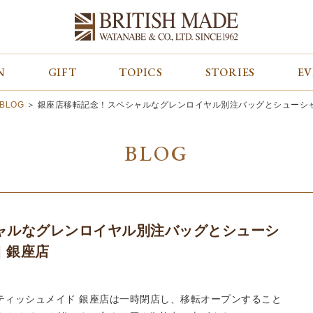
N
GIFT
TOPICS
STORIES
E
カテゴリから探す
コンテンツをみる
ALL
ジャケット
GIFT
BLOG
＞
銀座店移転記念！スペシャルなグレンロイヤル別注バッグとシューシャイ
バッグ
トップス
TOPICS
シューズ
ボトム
STORIES
BLOG
財布
帽子&グローブ
EVENT
ベルト・革小物
ケア用品
BLOG
マフラー&ストール
その他
CONCEPT
アウター
SHOP LIST
ャルなグレンロイヤル別注バッグとシューシ
 銀座店
リティッシュメイド 銀座店は一時閉店し、移転オープンすること