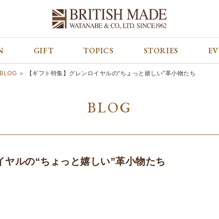
N
GIFT
TOPICS
STORIES
E
カテゴリから探す
コンテンツをみる
ALL
ジャケット
GIFT
BLOG
＞
【ギフト特集】グレンロイヤルの“ちょっと嬉しい”革小物たち
バッグ
トップス
TOPICS
シューズ
ボトム
STORIES
BLOG
財布
帽子&グローブ
EVENT
ベルト・革小物
ケア用品
BLOG
マフラー&ストール
その他
CONCEPT
アウター
SHOP LIST
イヤルの“ちょっと嬉しい”革小物たち