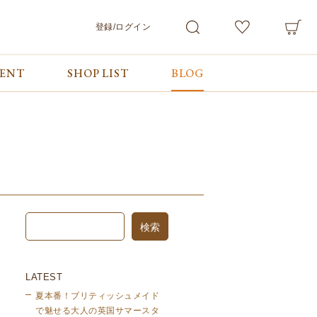
登録/ログイン
VENT
SHOP LIST
BLOG
会員サービス
ご利用ガイド/お問合せ
検索
マイページ
ご利用ガイド
カート
お問合せ
ログアウト
LATEST
夏本番！ブリティッシュメイド
で魅せる大人の英国サマースタ