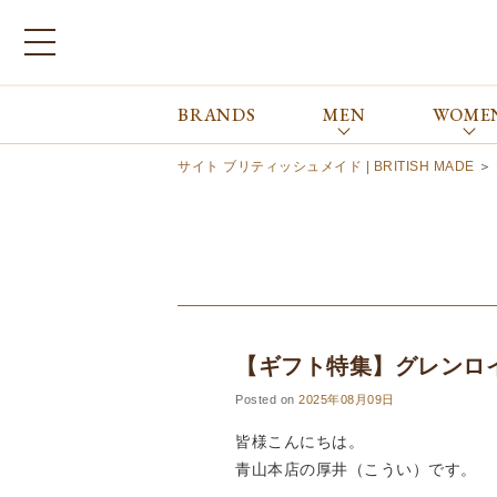
BRANDS
MEN
WOME
ブランドから探す
ALL
MEN
WOMEN
Atkinsons
GORAL
サイト ブリティッシュメイド | BRITISH MADE
＞
Auchincoal
Guernsey Woollens
Barbour
Johnstons of Elgin
Bennett Winch
JOSEPH CHEANEY
Billingham
macalastair
Bowhill&Elliott
New Balance
BRITISH MADE
PANTHERELLA
【ギフト特集】グレンロ
Caledoor
REPRODUCTION
OF FOUND
Church’s
Posted on
2025年08月09日
SUNSPEL
Clarks
皆様こんにちは。
The Edinburgh
corgi
Natural Skincare
青山本店の厚井（こうい）です。
DENTS
Zatchels