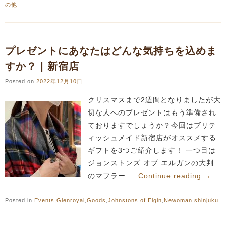
の他
プレゼントにあなたはどんな気持ちを込めま
すか？ | 新宿店
Posted on
2022年12月10日
クリスマスまで2週間となりましたが大
切な人へのプレゼントはもう準備され
ておりますでしょうか？今回はブリテ
ィッシュメイド新宿店がオススメする
ギフトを3つご紹介します！ 一つ目は
ジョンストンズ オブ エルガンの大判
のマフラー …
Continue reading
→
Posted in
Events
,
Glenroyal
,
Goods
,
Johnstons of Elgin
,
Newoman shinjuku