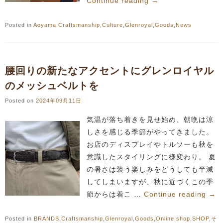
Continue reading
→
Posted in
Aoyama
,
Craftsmanship
,
Culture
,
Glenroyal
,
Goods
,
News
腰回りの新たなアクセントにグレンロイヤル
のメッシュベルトを
Posted on
2024年09月11日
気温が落ち着きを見せ始め、朝晩は涼
しさを感じる季節がやってきました。
お店のディスプレイやトルソーも秋を
意識したスタイリングに様変わり。 夏
の暑さは装う楽しみをどうしても半減
してしまいますが、秋に近づくこの季
節からは着こ …
Continue reading
→
Posted in
BRANDS
,
Craftsmanship
,
Glenroyal
,
Goods
,
Online shop
,
SHOP
,
そ