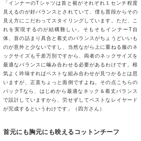
「インナーのTシャツは首と裾がそれぞれ１センチ程度
見えるのが好バランスとされていて、僕も普段からその
見え方にこだわってスタイリングしています。ただ、こ
れを実現するのが結構難しい。そもそもインナーT自
体、首の詰まり具合と着丈のバランスがちょうどいいも
のが意外と少ないですし、当然ながら上に重ねる服のネ
ックサイズも千差万別ですから、両者のネックサイズを
最適なバランスに噛み合わせる必要があるわけです。根
気よく吟味すればベストな組み合わせが見つかるとは思
いますが、正直ちょっと面倒ですよね。その点こちらの
パックTなら、はじめから最適なネック＆着丈バランス
で設計していますから、労せずしてベストなレイヤード
が完成するというわけです」（四方さん）
首元にも胸元にも映えるコットンチーフ