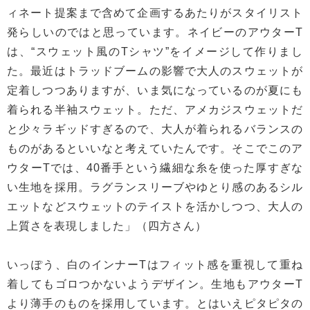
ィネート提案まで含めて企画するあたりがスタイリスト
発らしいのではと思っています。ネイビーのアウターT
は、“スウェット風のTシャツ”をイメージして作りまし
た。最近はトラッドブームの影響で大人のスウェットが
定着しつつありますが、いま気になっているのが夏にも
着られる半袖スウェット。ただ、アメカジスウェットだ
と少々ラギッドすぎるので、大人が着られるバランスの
ものがあるといいなと考えていたんです。そこでこのア
ウターTでは、40番手という繊細な糸を使った厚すぎな
い生地を採用。ラグランスリーブやゆとり感のあるシル
エットなどスウェットのテイストを活かしつつ、大人の
上質さを表現しました」（四方さん）
いっぽう、白のインナーTはフィット感を重視して重ね
着してもゴロつかないようデザイン。生地もアウターT
より薄手のものを採用しています。とはいえピタピタの