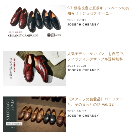
9/1 価格改定と直前キャンペーンのお
知らせ｜ジョセフ チーニー
2026.07.31
JOSEPH CHEANEY
人気モデル「ケンゴン」を自宅で。
フィッティングサンプル送料無料キ
ャンペーン
2026.07.15
JOSEPH CHEANEY
《スタッフの偏愛品》ローファー
と、そのまわりの話 Vol. 12
2026.06.17
JOSEPH CHEANEY