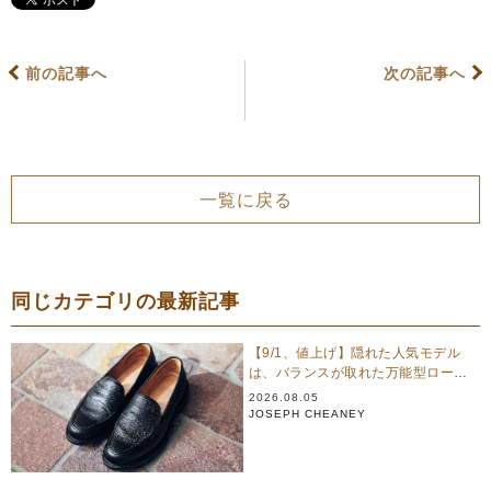
前の記事へ
次の記事へ
一覧に戻る
同じカテゴリの最新記事
【9/1、値上げ】隠れた人気モデル
は、バランスが取れた万能型ローフ
ァー｜ジョセフ チーニー
2026.08.05
JOSEPH CHEANEY