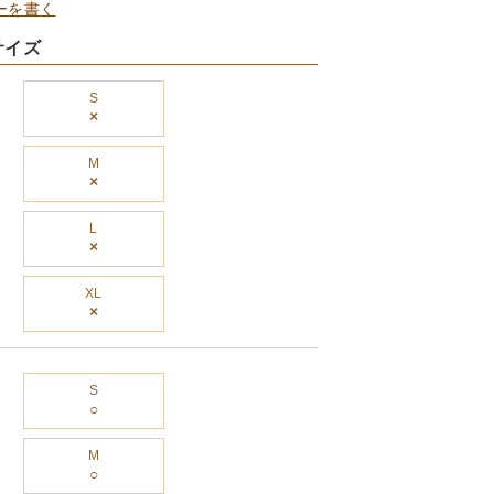
ーを書く
サイズ
S
×
M
×
L
×
XL
×
S
M