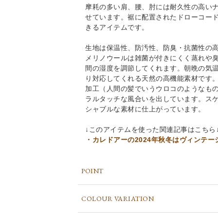
摩耗の多い肩、腰、肘には耐久性の高い
せています。裾に配置されたドローコー
きるアイテムです。
生地は保温性、防汚性、防臭・抗菌性の
メリノウールは雑菌が付きにくく蒸れや
間の湿度を調節してくれます。朝晩の気
り対応してくれる天然の高機能素材です
加工（人間の髪でいうウロコのようなも
ラルタッチな風合いを出しています。ス
シャブルな素材に仕上がっています。
↓このアイテムを使った関連記事はこちら
・カレドアーの2024年秋冬はヴィンテ
POINT
COLOUR VARIATION