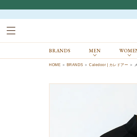
BRANDS
MEN
WOME
ブランドから探す
ALL
MEN
WOMEN
Atkinsons
GORAL
HOME
BRANDS
Caledoor | カレドアー
Auchincoal
Guernsey Woollens
Barbour
Johnstons of Elgin
Bennett Winch
JOSEPH CHEANEY
Billingham
macalastair
Bowhill&Elliott
New Balance
BRITISH MADE
PANTHERELLA
Caledoor
REPRODUCTION
OF FOUND
Church’s
SUNSPEL
Clarks