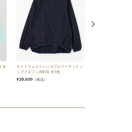
 全
ライトウェイトパッカブルフーデッドジ
タイプライターフーデ
ップブルゾン(MEN) 全3色
N) 全2色
¥
39,600
¥
69,300
（税込）
（税込）