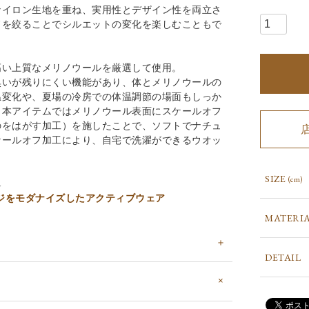
ナイロン生地を重ね、実用性とデザイン性を両立さ
ドを絞ることでシルエットの変化を楽しむこともで
高い上質なメリノウールを厳選して使用。
臭いが残りにくい機能があり、体とメリノウールの
温変化や、夏場の冷房での体温調節の場面もしっか
。本アイテムではメリノウール表面にスケールオフ
のをはがす加工）を施したことで、ソフトでナチュ
ケールオフ加工により、自宅で洗濯ができるウオッ
SIZE
(cm)
↓
ージをモダナイズしたアクティブウェア
MATERI
DETAIL