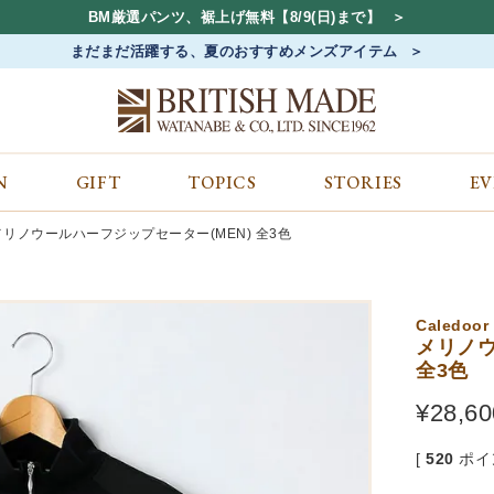
BM厳選パンツ、裾上げ無料【8/9(日)まで】
まだまだ活躍する、夏のおすすめメンズアイテム
N
GIFT
TOPICS
STORIES
E
カテゴリから探す
コンテンツをみる
ALL
ジャケット
GIFT
メリノウールハーフジップセーター(MEN) 全3色
バッグ
トップス
TOPICS
シューズ
ボトム
STORIES
財布
帽子&アクセサリー
EVENT
Caledoor
ベルト・革小物
ケア用品
BLOG
メリノウ
全3色
マフラー&ストール
その他
CONCEPT
アウター
SHOP LIST
¥
28,60
[
520
ポイ