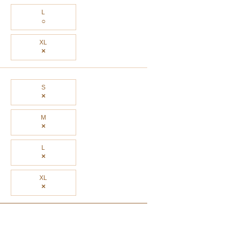
L
XL
×
S
×
M
×
L
×
XL
×