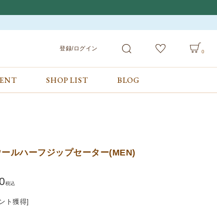
登録/ログイン
0
VENT
SHOP LIST
BLOG
会員サービス
ご利用ガイド/お問合せ
検索
登録/ログイン
ご利用ガイド
カート
お問合せ
ールハーフジップセーター(MEN)
0
税込
ント獲得]