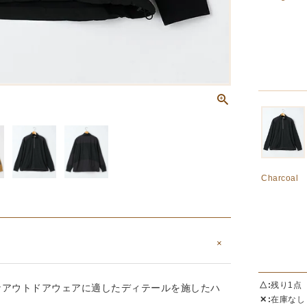
Charcoal
△
残り1点
なアウトドアウェアに適したディテールを施したハ
✕
在庫なし