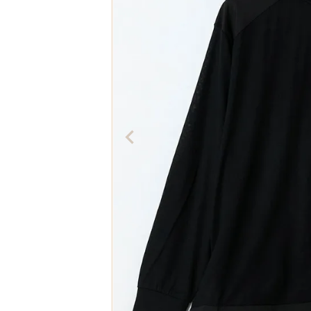
The Edinburgh
corgi
Natural Skincare
DENTS
Zatchels
Drake’s
OUTLET
FOX UMBRELLAS
GLENROYAL