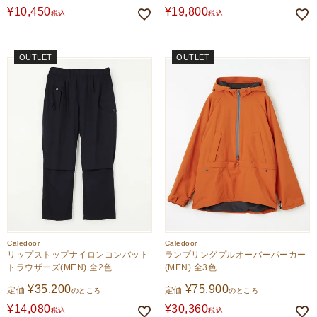
¥
10,450
¥
19,800
税込
税込
OUTLET
OUTLET
Caledoor
Caledoor
リップストップナイロンコンバット
ランブリングプルオーバーパーカー
トラウザーズ(MEN) 全2色
(MEN) 全3色
¥
35,200
¥
75,900
定価
定価
のところ
のところ
¥
14,080
¥
30,360
税込
税込