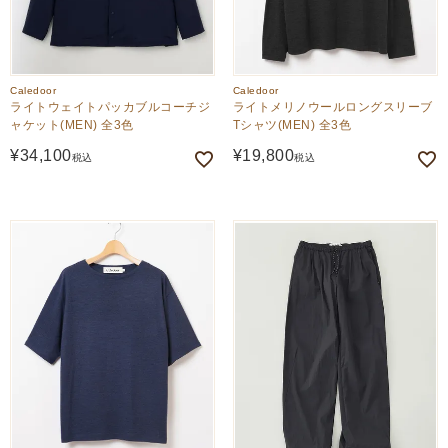
Caledoor
Caledoor
ライトウェイトパッカブルコーチジ
ライトメリノウールロングスリーブ
ャケット(MEN) 全3色
Tシャツ(MEN) 全3色
¥
34,100
¥
19,800
税込
税込