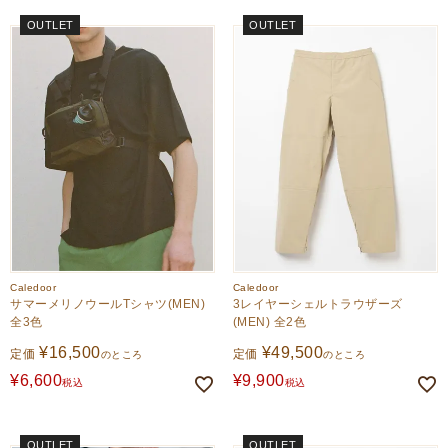
OUTLET
OUTLET
Caledoor
Caledoor
サマーメリノウールTシャツ(MEN)
3レイヤーシェルトラウザーズ
全3色
(MEN) 全2色
¥
16,500
¥
49,500
定価
定価
のところ
のところ
¥
6,600
¥
9,900
税込
税込
OUTLET
OUTLET