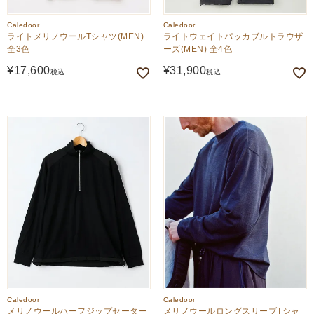
Caledoor
Caledoor
ライトメリノウールTシャツ(MEN)
ライトウェイトパッカブルトラウザ
全3色
ーズ(MEN) 全4色
¥
17,600
¥
31,900
税込
税込
Caledoor
Caledoor
メリノウールハーフジップセーター
メリノウールロングスリーブTシャ