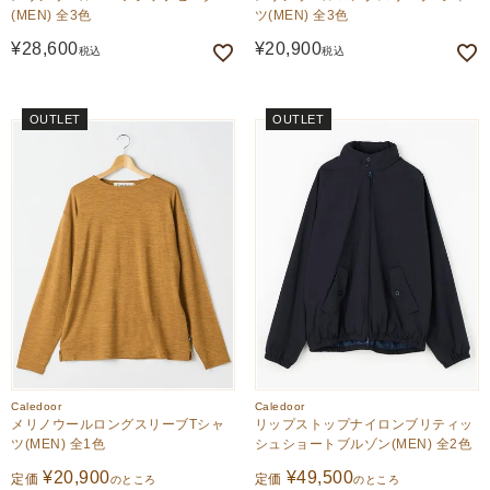
(MEN) 全3色
ツ(MEN) 全3色
¥
28,600
¥
20,900
税込
税込
OUTLET
OUTLET
Caledoor
Caledoor
メリノウールロングスリーブTシャ
リップストップナイロンブリティッ
ツ(MEN) 全1色
シュショートブルゾン(MEN) 全2色
¥
20,900
¥
49,500
定価
定価
のところ
のところ