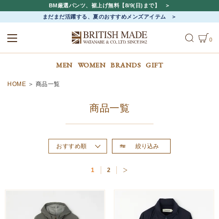
BM厳選パンツ、裾上げ無料【8/9(日)まで】
まだまだ活躍する、夏のおすすめメンズアイテム
0
ALL
MEN
WOMEN
MEN
WOMEN
BRANDS
GIFT
HOME
商品一覧
商品一覧
絞り込み
おすすめ順
新着順
1
2
価格が高い順
価格が安い順