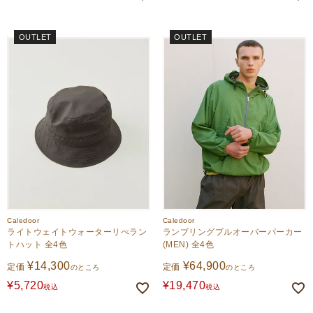
OUTLET
OUTLET
Caledoor
Caledoor
ライトウェイトウォーターリぺラン
ランブリングプルオーバーパーカー
トハット 全4色
(MEN) 全4色
¥
14,300
¥
64,900
定価
定価
のところ
のところ
¥
5,720
¥
19,470
税込
税込