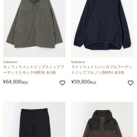
Caledoor
Caledoor
モノフィラメントリップストップフ
ライトウェイトパッカブルフーデッ
ーデッドスモック(MEN) 全3色
ドジップブルゾン(MEN) 全3色
¥
64,900
¥
39,600
税込
税込