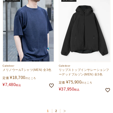
Caledoor
Caledoor
メリノウールTシャツ(MEN) 全3色
リップストップインサレーションフ
ーデッドブルゾン(MEN) 全3色
¥
18,700
定価
のところ
¥
75,900
定価
のところ
¥
7,480
税込
¥
37,950
税込
1
2