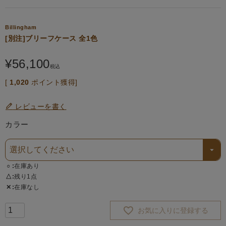
Billingham
[別注]ブリーフケース 全1色
¥
56,100
税込
[
1,020
ポイント獲得]
レビューを書く
カラー
○
在庫あり
△
残り1点
✕
在庫なし
お気に入りに登録する