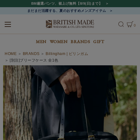
BM厳選パンツ、裾上げ無料【8/9(日)まで】
まだまだ活躍する、夏のおすすめメンズアイテム
0
ALL
MEN
WOMEN
MEN
WOMEN
BRANDS
GIFT
HOME
BRANDS
Billingham | ビリンガム
[別注]ブリーフケース 全1色