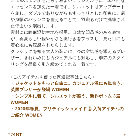
メタルボタンがもたらす程よいクラシカルさに、現代的な
エッセンスを加えた一着です。シルエットはアップデート
を施し、ダブルでありながらもすっきりとした印象に。肩
や身幅のバランスを整えることで、羽織るだけで洗練され
た佇まいを演出します。
素材には綿麻混紡生地を採用。自然な凹凸感のある表情
が、春夏らしい軽やかさと奥行きをプラスし、見た目にも
着心地にも涼感をもたらします。
クラシックを知る大人の装いに、今の空気感を添えるブレ
ザー。きれいめにもカジュアルにも対応し、季節のスタイ
リングを品良く引き締めてくれる一着です。
↓このアイテムを使った関連記事はこちら↓
・ジャケットをもっと自由に。カジュアル派にも似合う、
英国ブレザーが登場 WOMEN
・シンプルに着て、シルエットが整う。新作ボトム 3選
WOMEN
・2026年春夏、ブリティッシュメイド 新入荷アイテムの
ご紹介 WOMEN
POINT