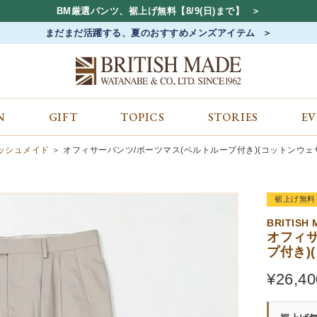
BM厳選パンツ、裾上げ無料【8/9(日)まで】
まだまだ活躍する、夏のおすすめメンズアイテム
N
GIFT
TOPICS
STORIES
E
カテゴリから探す
コンテンツをみる
ALL
ジャケット
GIFT
ティッシュメイド
オフィサーパンツ/ポーツマス(ベルトループ付き)(コットンウェザー
バッグ
トップス
TOPICS
シューズ
ボトム
STORIES
裾上げ無料
財布
帽子&アクセサリー
EVENT
ベルト・革小物
ケア用品
BLOG
BRITISH
オフィサ
マフラー&ストール
その他
CONCEPT
プ付き)
アウター
SHOP LIST
¥
26,40