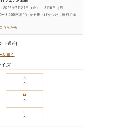
無料フェア対象品
：2026年7月24日（金）～ 8月9日（日）
000〜3,000円ほどかかる裾上げを今だけ無料で承
こちらから
ント獲得]
ーを書く
サイズ
S
×
M
×
L
×