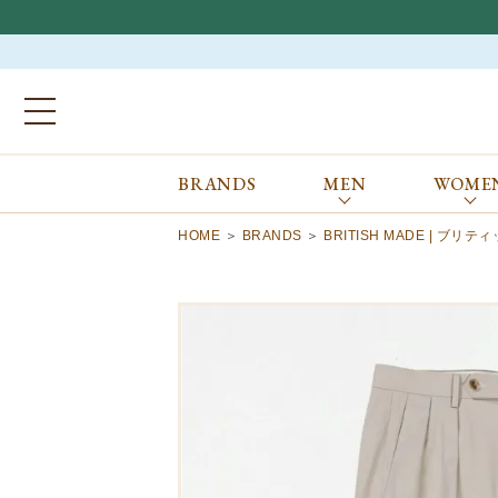
BRANDS
MEN
WOME
ブランドから探す
ALL
MEN
WOMEN
Atkinsons
GORAL
HOME
BRANDS
BRITISH MADE | ブリ
Auchincoal
Guernsey Woollens
Barbour
Johnstons of Elgin
Bennett Winch
JOSEPH CHEANEY
Billingham
macalastair
Bowhill&Elliott
New Balance
BRITISH MADE
PANTHERELLA
Caledoor
REPRODUCTION
OF FOUND
Church’s
SUNSPEL
Clarks