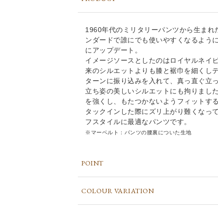
1960年代のミリタリーパンツから生ま
ンダードで誰にでも使いやすくなるよう
にアップデート。
イメージソースとしたのはロイヤルネイ
来のシルエットよりも膝と裾巾を細くし
ターンに振り込みを入れて、真っ直ぐ立
立ち姿の美しいシルエットにも拘りまし
を強くし、もたつかないようフィットする
タックインした際にズリ上がり難くなっ
フスタイルに最適なパンツです。
※マーベルト：パンツの腰裏についた生地
POINT
COLOUR VARIATION