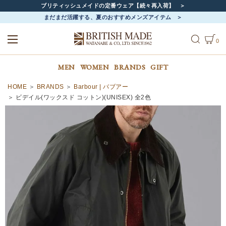
ブリティッシュメイドの定番ウェア【続々再入荷】
まだまだ活躍する、夏のおすすめメンズアイテム
0
ALL
MEN
WOMEN
MEN
WOMEN
BRANDS
GIFT
HOME
BRANDS
Barbour | バブアー
ビデイル(ワックスド コットン)(UNISEX) 全2色