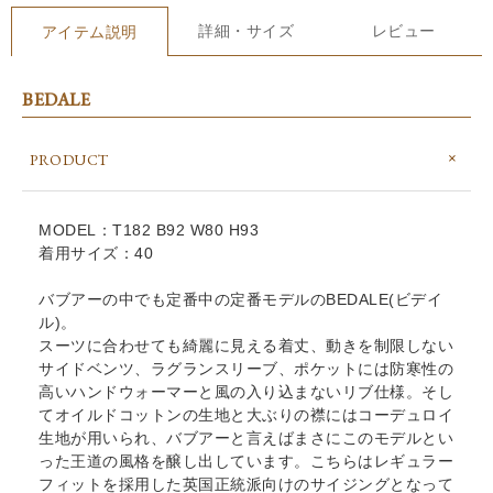
詳細・サイズ
レビュー
アイテム説明
BEDALE
PRODUCT
MODEL：T182 B92 W80 H93
着用サイズ：40
バブアーの中でも定番中の定番モデルのBEDALE(ビデイ
ル)。
スーツに合わせても綺麗に見える着丈、動きを制限しない
サイドベンツ、ラグランスリーブ、ポケットには防寒性の
高いハンドウォーマーと風の入り込まないリブ仕様。そし
てオイルドコットンの生地と大ぶりの襟にはコーデュロイ
生地が用いられ、バブアーと言えばまさにこのモデルとい
った王道の風格を醸し出しています。こちらはレギュラー
フィットを採用した英国正統派向けのサイジングとなって