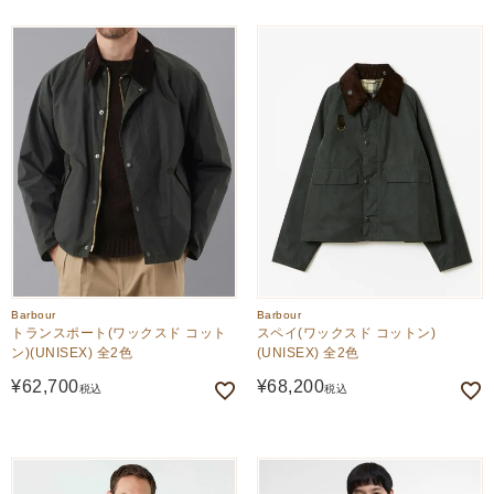
新着順
価格が高い順
価格が安い順
Barbour
Barbour
トランスポート(ワックスド コット
スペイ(ワックスド コットン)
ン)(UNISEX) 全2色
(UNISEX) 全2色
¥
62,700
¥
68,200
税込
税込