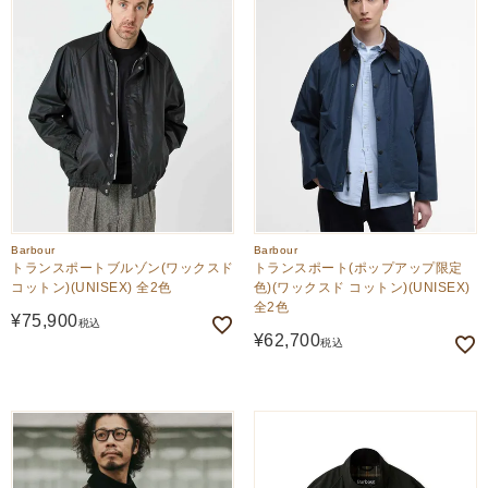
Barbour
Barbour
トランスポートブルゾン(ワックスド
トランスポート(ポップアップ限定
コットン)(UNISEX) 全2色
色)(ワックスド コットン)(UNISEX)
全2色
¥
75,900
税込
¥
62,700
税込