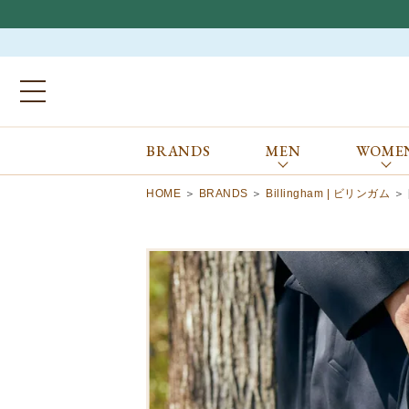
BRANDS
MEN
WOME
ブランドから探す
ALL
MEN
WOMEN
Atkinsons
GORAL
HOME
BRANDS
Billingham | ビリンガム
Auchincoal
Guernsey Woollens
Barbour
Johnstons of Elgin
Bennett Winch
JOSEPH CHEANEY
Billingham
macalastair
Bowhill&Elliott
New Balance
BRITISH MADE
PANTHERELLA
Caledoor
REPRODUCTION
OF FOUND
Church’s
SUNSPEL
Clarks