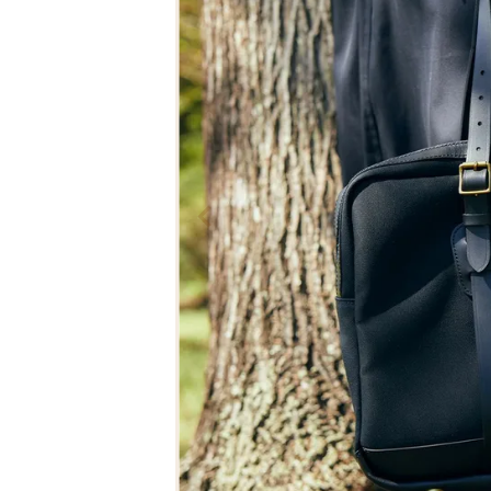
The Edinburgh
corgi
Natural Skincare
DENTS
Zatchels
Drake’s
OUTLET
FOX UMBRELLAS
GLENROYAL