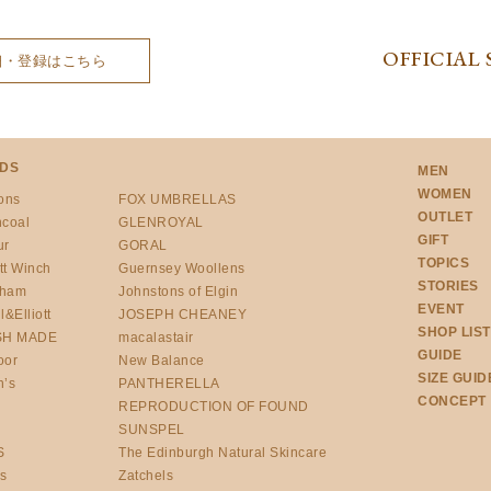
OFFICIAL 
細・登録はこちら
DS
MEN
WOMEN
ons
FOX UMBRELLAS
OUTLET
ncoal
GLENROYAL
GIFT
ur
GORAL
TOPICS
tt Winch
Guernsey Woollens
STORIES
gham
Johnstons of Elgin
EVENT
l&Elliott
JOSEPH CHEANEY
SHOP LIST
SH MADE
macalastair
GUIDE
oor
New Balance
SIZE GUID
h’s
PANTHERELLA
CONCEPT
REPRODUCTION OF FOUND
SUNSPEL
S
The Edinburgh Natural Skincare
’s
Zatchels