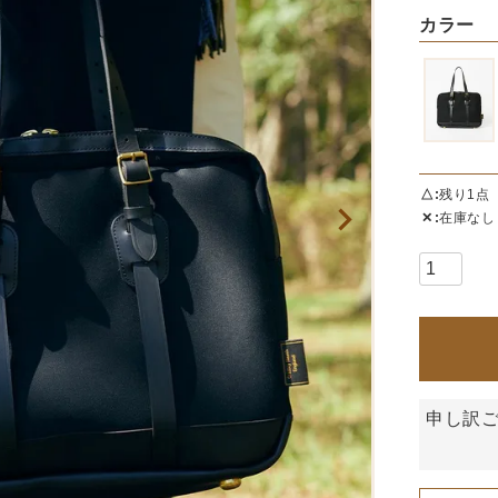
カラー
△
残り1点
✕
在庫なし
申し訳