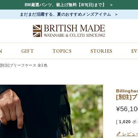
BM厳選パンツ、裾上げ無料【8/9(日)まで】
まだまだ活躍する、夏のおすすめメンズアイテム
N
GIFT
TOPICS
STORIES
E
カテゴリから探す
コンテンツをみる
ALL
ジャケット
GIFT
[別注]ブリーフケース 全1色
バッグ
トップス
TOPICS
シューズ
ボトム
STORIES
財布
帽子&アクセサリー
EVENT
Billingha
ベルト・革小物
ケア用品
BLOG
[別注]
マフラー&ストール
その他
CONCEPT
¥
56,10
アウター
SHOP LIST
[
1,020
ポ
レビュ