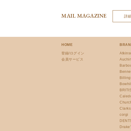
MAIL MAGAZINE
詳
HOME
BRAN
登録/ログイン
Atkins
会員サービス
Auchi
Barbo
Benne
Billin
Bowhil
BRITI
Caled
Churc
Clarks
corgi
DENT
Drake