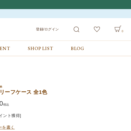
登録/ログイン
0
VENT
SHOP LIST
BLOG
会員サービス
ご利用ガイド/お問合せ
検索
登録/ログイン
ご利用ガイド
カート
お問合せ
m
ブリーフケース 全1色
0
税込
イント獲得]
ーを書く