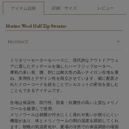
詳細・サイズ
レビュー
アイテム説明
Merino Wool Half Zip Sweater
PRODUCT
ミリタリーセーターをベースに、現代的なアウトドアウェ
アに適したディテールを施したハーフジップセーター。
摩耗の多い肩、腰、肘には耐久性の高いナイロン生地を重
ね、実用性とデザイン性を両立させています。裾に配置さ
れたドローコードを絞ることでシルエットの変化を楽しむ
こともできるアイテムです。
生地は保温性、防汚性、防臭・抗菌性の高い上質なメリノ
ウールを厳選して使用。
メリノウールは雑菌が付きにくく蒸れや臭いが残りにくい
機能があり、体とメリノウールの間の湿度を調節してくれ
ます。朝晩の気温変化や、夏場の冷房での体温調節の場面