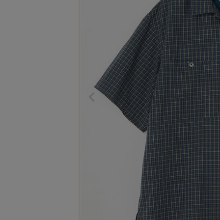
The Edinburgh
corgi
Natural Skincare
DENTS
Zatchels
Drake’s
OUTLET
FOX UMBRELLAS
GLENROYAL