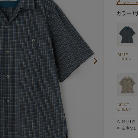
レビュ
カラー
BLUE
CHECK
BEIGE
CHECK
△
残り1点
✕
在庫なし