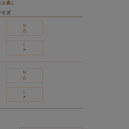
ーを書く
サイズ
M
△
L
×
M
△
L
×