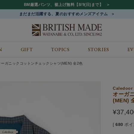
BM厳選パンツ、裾上げ無料【8/9(日)まで】
まだまだ活躍する、夏のおすすめメンズアイテム
N
GIFT
TOPICS
STORIES
E
カテゴリから探す
コンテンツをみる
ALL
ジャケット
GIFT
オーガニックコットンチェックシャツ(MEN) 全2色
バッグ
トップス
TOPICS
シューズ
ボトム
STORIES
財布
帽子&アクセサリー
EVENT
Caledoor
ベルト・革小物
ケア用品
BLOG
オーガ
(MEN)
マフラー&ストール
その他
CONCEPT
アウター
SHOP LIST
¥
37,40
[
680
ポイ