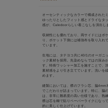
オーセンティックなカラーで構成された
ゆったりとしたフィット感とドライなタ
感が、Caledoorらしい着こなしを演出し
収納性にも優れており、両サイドにはポケ
り、ポケット下側には補強布を取り入れ
ています。
生地には、タテヨコ共に40/1のオーガ
ック素材を採用。先染めならではの深み
す。特殊ワッシャー加工を施すことで、
素材感をより引き立てています。洗いを
めます。
縫製においては、襟のフラシ芯、脇4mm
でこだわりが詰まっています。特に、脇
は、非常に難易度の高い仕様であり、熟
襟は芯を糊で貼りペーパーライクになっ
的に美しく仕上げています。