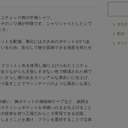
ミニチェック柄の半袖シャツ。
ッチのシワ感が特徴です。シャリシャリとしたシワ
支払方
ます。
配送・
ットを配備。胸元には大きめのポケットが2つあ
ギフト
ているため、安心して物を収納できる強度を持たせ
ニックコットン糸を使用し織り上げられたミニチェ
がありながらも主張しすぎない色で構成された柄で
洗いざらし感のあるカジュアルな風合いに仕上げ、
繰り返すことでヴィンテージのような風合いも楽し
本縫い、胸ポケットの補強綿テープなど、細部ま
のスラッシュポケットを本縫いのまま仕上げること
練の技術を持つ工場だからこそ実現できる仕様。
てしまうことを避け、フラシを選択することで立体