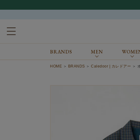
BRANDS
MEN
WOME
ブランドから探す
ALL
MEN
WOMEN
Atkinsons
GORAL
HOME
BRANDS
Caledoor | カレドアー
Auchincoal
Guernsey Woollens
Barbour
Johnstons of Elgin
Bennett Winch
JOSEPH CHEANEY
Billingham
macalastair
Bowhill&Elliott
New Balance
BRITISH MADE
PANTHERELLA
Caledoor
REPRODUCTION
OF FOUND
Church’s
SUNSPEL
Clarks