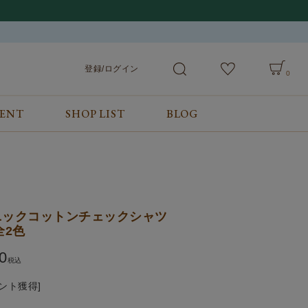
登録/ログイン
0
VENT
SHOP LIST
BLOG
会員サービス
ご利用ガイド/お問合せ
検索
登録/ログイン
ご利用ガイド
カート
お問合せ
ニックコットンチェックシャツ
 全2色
0
税込
ント獲得]