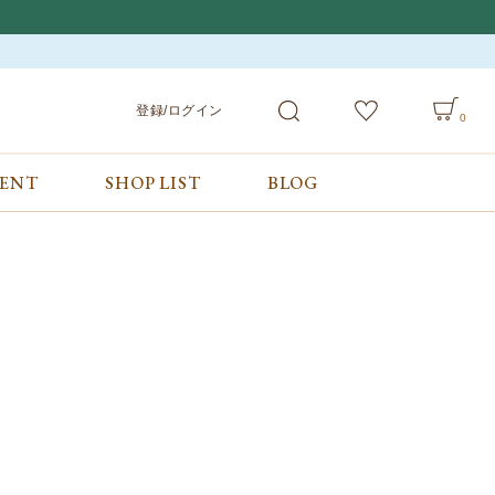
登録/ログイン
0
VENT
SHOP LIST
BLOG
会員サービス
ご利用ガイド/お問合せ
検索
登録/ログイン
ご利用ガイド
カート
お問合せ