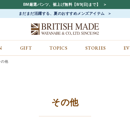
BM厳選パンツ、裾上げ無料【8/9(日)まで】
まだまだ活躍する、夏のおすすめメンズアイテム
N
GIFT
TOPICS
STORIES
E
カテゴリから探す
コンテンツをみる
ALL
ジャケット
GIFT
その他
バッグ
トップス
TOPICS
シューズ
ボトム
STORIES
財布
帽子&アクセサリー
EVENT
ベルト・革小物
ケア用品
BLOG
マフラー&ストール
その他
CONCEPT
その他
アウター
SHOP LIST