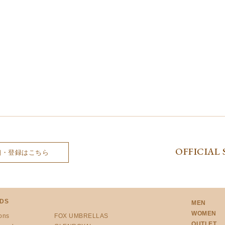
OFFICIAL 
細・登録はこちら
DS
MEN
WOMEN
ons
FOX UMBRELLAS
OUTLET