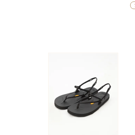
The Edinburgh
corgi
Natural Skincare
DENTS
Zatchels
Drake’s
OUTLET
FOX UMBRELLAS
GLENROYAL