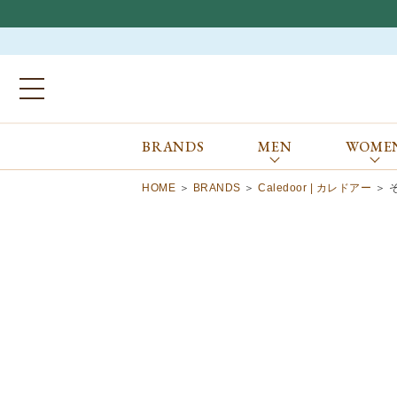
BRANDS
MEN
WOME
ブランドから探す
ALL
MEN
WOMEN
Atkinsons
GORAL
HOME
BRANDS
Caledoor | カレドアー
Auchincoal
Guernsey Woollens
Barbour
Johnstons of Elgin
Bennett Winch
JOSEPH CHEANEY
Billingham
macalastair
Bowhill&Elliott
New Balance
BRITISH MADE
PANTHERELLA
Caledoor
REPRODUCTION
OF FOUND
Church’s
SUNSPEL
Clarks