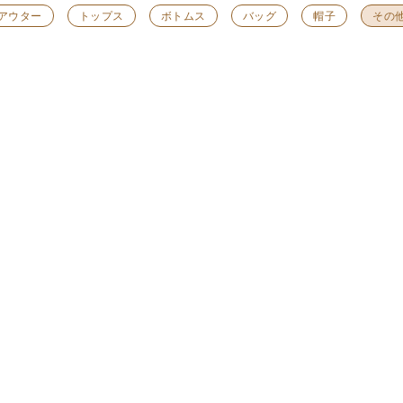
アウター
トップス
ボトムス
バッグ
帽子
その