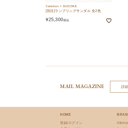
Caledoor × SUICOKE
[別注]ランブリングサンダル 全2色
¥
25,300
税込
MAIL MAGAZINE
詳
HOME
BRAN
登録/ログイン
Atkins