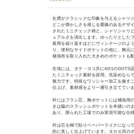
丸襟がクラシックな印象を与えるシャツ
どこか懐かしさを感じる愛嬌のあるデザ
されたミニチェック柄と、シャリシャリとし
ュアルさを演出します。ゆったりとした
着用を繰り返すほどにヴィンテージのよ
り、便利なサイドポケットの他に、胸元
補強布を取り入れた大きめのポケットも
生地には、タテ・ヨコ共に40/1のGOT
たミニチェック素材を採用。先染めなら
魅力です。特殊なワッシャー加工を施す
仕上げ、素材感をより一層引き立ててい
衿にはフラシ芯、胸ポケットには補強用
きは脇のスラッシュポケットを本縫いの
あり、限られた工場でのみ実現可能な仕
衿は芯を糊で貼りペーパーライクになっ
的に美しく仕上げています。タカセ貝の