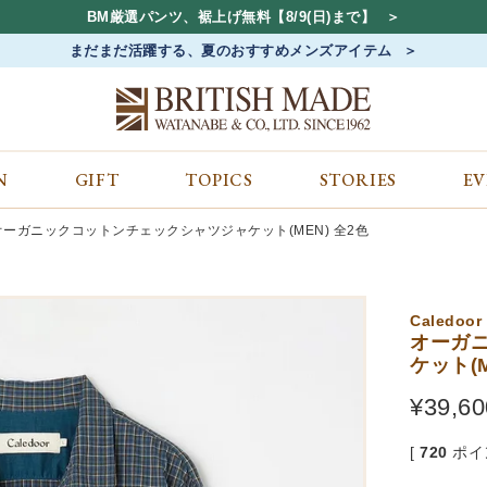
BM厳選パンツ、裾上げ無料【8/9(日)まで】
まだまだ活躍する、夏のおすすめメンズアイテム
N
GIFT
TOPICS
STORIES
E
カテゴリから探す
コンテンツをみる
ALL
ジャケット
GIFT
オーガニックコットンチェックシャツジャケット(MEN) 全2色
バッグ
トップス
TOPICS
シューズ
ボトム
STORIES
財布
帽子&アクセサリー
EVENT
Caledoor
ベルト・革小物
ケア用品
BLOG
オーガ
ケット(M
マフラー&ストール
その他
CONCEPT
アウター
SHOP LIST
¥
39,60
[
720
ポイ