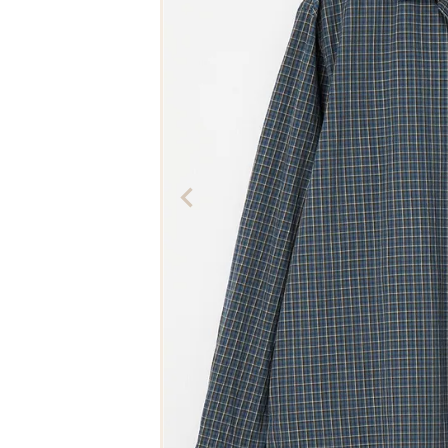
The Edinburgh
corgi
Natural Skincare
DENTS
Zatchels
Drake’s
OUTLET
FOX UMBRELLAS
GLENROYAL