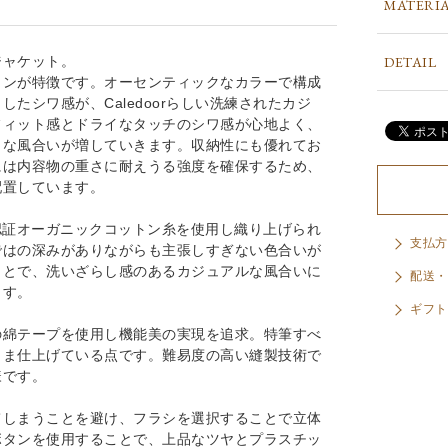
MATERI
DETAIL
ジャケット。
インが特徴です。オーセンティックなカラーで構成
たシワ感が、Caledoorらしい洗練されたカジ
フィット感とドライなタッチのシワ感が心地よく、
うな風合いが増していきます。収納性にも優れてお
には内容物の重さに耐えうる強度を確保するため、
配置しています。
S認証オーガニックコットン糸を使用し織り上げられ
支払方
ではの深みがありながらも主張しすぎない色合いが
ことで、洗いざらし感のあるカジュアルな風合いに
配送・
ます。
ギフト
の綿テープを使用し機能美の実現を追求。特筆すべ
まま仕上げている点です。難易度の高い縫製技術で
様です。
てしまうことを避け、フラシを選択することで立体
ボタンを使用することで、上品なツヤとプラスチッ