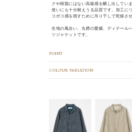
クや樹脂にはない高級感を醸し出してい
使いにも十分耐えうる品質です。加工に
コポコ感を残すために吊り干しで乾燥さ
生地の風合い、丸襟の愛嬌、ディテール
ツジャケットです。
POINT
COLOUR VARIATION