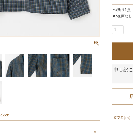
△
残り1点
✕
在庫なし
申し訳
cket
SIZE
(cm)