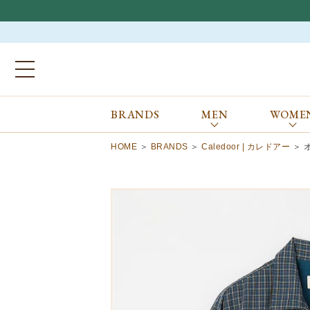
BRANDS
MEN
WOME
ブランドから探す
ALL
MEN
WOMEN
Atkinsons
GORAL
HOME
BRANDS
Caledoor | カレドアー
Auchincoal
Guernsey Woollens
Barbour
Johnstons of Elgin
Bennett Winch
JOSEPH CHEANEY
Billingham
macalastair
Bowhill&Elliott
New Balance
BRITISH MADE
PANTHERELLA
Caledoor
REPRODUCTION
OF FOUND
Church’s
SUNSPEL
Clarks