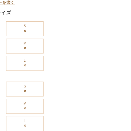
ーを書く
サイズ
S
×
M
×
L
×
S
×
M
×
L
×