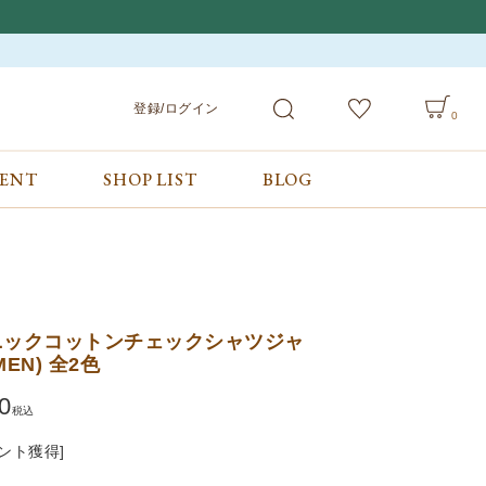
登録/ログイン
0
VENT
SHOP LIST
BLOG
会員サービス
ご利用ガイド/お問合せ
検索
登録/ログイン
ご利用ガイド
カート
お問合せ
ニックコットンチェックシャツジャ
EN) 全2色
0
税込
ント獲得]