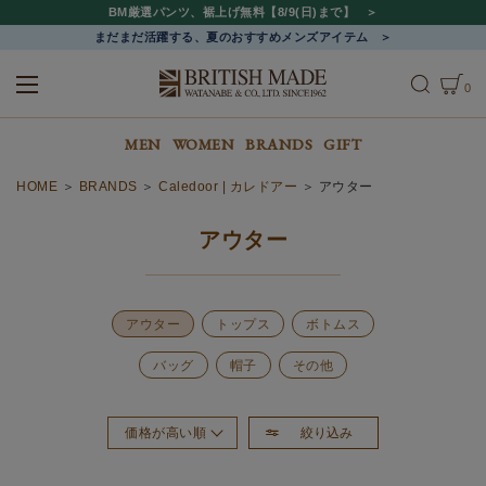
BM厳選パンツ、裾上げ無料【8/9(日)まで】
まだまだ活躍する、夏のおすすめメンズアイテム
0
ALL
MEN
WOMEN
MEN
WOMEN
BRANDS
GIFT
HOME
BRANDS
Caledoor | カレドアー
アウター
アウター
アウター
トップス
ボトムス
バッグ
帽子
その他
絞り込み
価格が高い順
おすすめ順