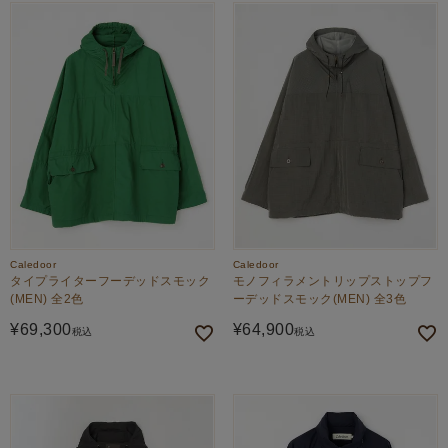
新着順
価格が安い順
Caledoor
Caledoor
タイプライターフーデッドスモック
モノフィラメントリップストップフ
(MEN) 全2色
ーデッドスモック(MEN) 全3色
¥
69,300
¥
64,900
税込
税込