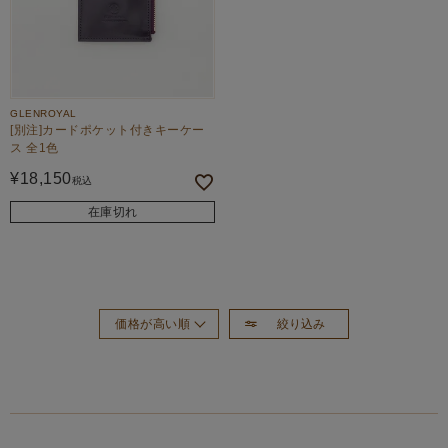
GLENROYAL
[別注]カードポケット付きキーケー
ス 全1色
¥
18,150
税込
在庫切れ
絞り込み
価格が高い順
おすすめ順
新着順
価格が安い順