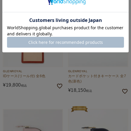
GLENROYAL
GLENROYAL
IDケース(リール付) 全6色
カードポケット付きキーケース 全7
色(新色)
¥
19,800
税込
¥
18,150
税込