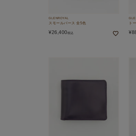
GLENROYAL
GLE
スモールパース 全5色
トー
¥
26,400
¥
8
税込