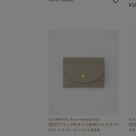
税込
¥
1
GLENROYAL Grace Holiday2025
GLE
[別注]フラップ付きミニ財布(バイカラー)
[別
(グレイスコレクション) 全2色
ス)