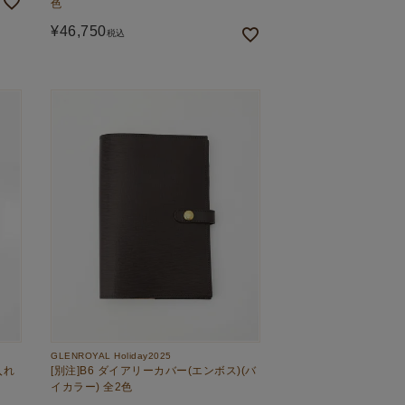
色
¥
46,750
税込
GLENROYAL Holiday2025
入れ
[別注]B6 ダイアリーカバー(エンボス)(バ
イカラー) 全2色