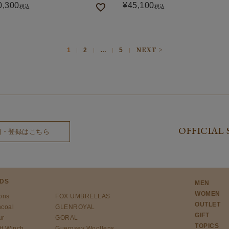
0,300
¥
45,100
税込
税込
1
2
…
5
OFFICIAL 
細・登録はこちら
DS
MEN
WOMEN
ons
FOX UMBRELLAS
OUTLET
ncoal
GLENROYAL
GIFT
ur
GORAL
TOPICS
tt Winch
Guernsey Woollens