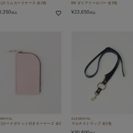
注]スリムカードケース 全2色
B6 ダイアリーカバー 全3色
0,350
¥
23,650
税込
税込
NROYAL
GLENROYAL
注]カードポケット付きキーケース 全2
マルチストラップ 全2色
¥
30,800