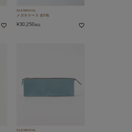
GLENROYAL
メガネケース 全5色
¥
30,250
税込
GLENROYAL