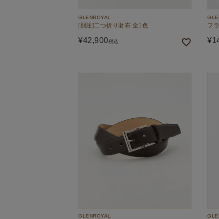
GLENROYAL
GLE
[別注]二つ折り財布 全1色
フラ
¥
42,900
¥
1
税込
GLENROYAL
GLE