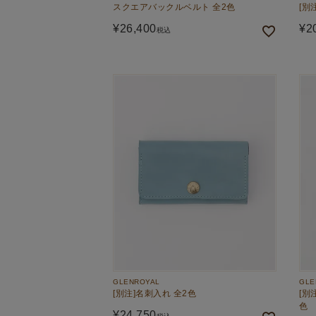
スクエアバックルベルト 全2色
[別
¥
26,400
¥
2
税込
GLENROYAL
GLE
[別注]名刺入れ 全2色
[別
色
¥
24,750