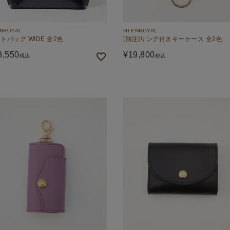
NROYAL
GLENROYAL
トバッグ WIDE 全2色
[別注]リング付きキーケース 全2色
8,550
¥
19,800
税込
税込