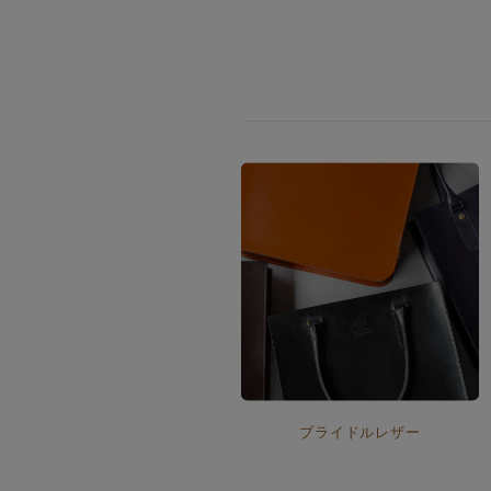
The Edinburgh
corgi
Natural Skincare
DENTS
Zatchels
Drake’s
OUTLET
FOX UMBRELLAS
GLENROYAL
ブライドルレザー