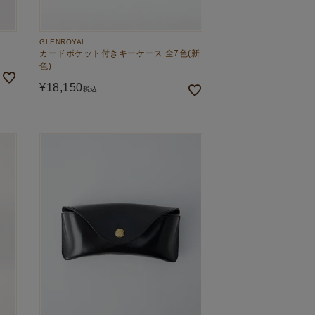
GLENROYAL
カードポケット付きキーケース 全7色(新
色)
¥
18,150
税込