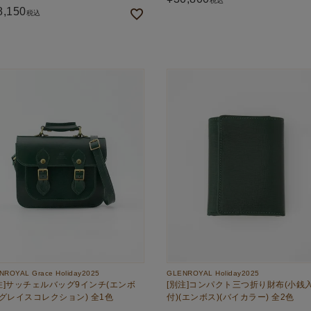
税込
8,150
税込
NROYAL Grace Holiday2025
GLENROYAL Holiday2025
注]サッチェルバッグ9インチ(エンボ
[別注]コンパクト三つ折り財布(小銭
(グレイスコレクション) 全1色
付)(エンボス)(バイカラー) 全2色