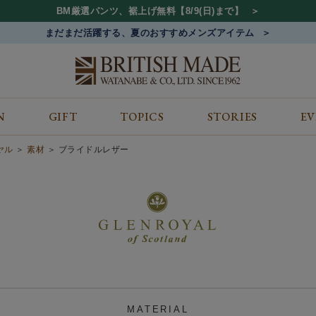
BM厳選パンツ、裾上げ無料【8/9(日)まで】
まだまだ活躍する、夏のおすすめメンズアイテム
N
GIFT
TOPICS
STORIES
E
カテゴリから探す
コンテンツをみる
ALL
ジャケット
GIFT
イヤル
素材
ブライドルレザー
バッグ
トップス
TOPICS
シューズ
ボトム
STORIES
財布
帽子&アクセサリー
EVENT
ベルト・革小物
ケア用品
BLOG
マフラー&ストール
その他
CONCEPT
アウター
SHOP LIST
MATERIAL