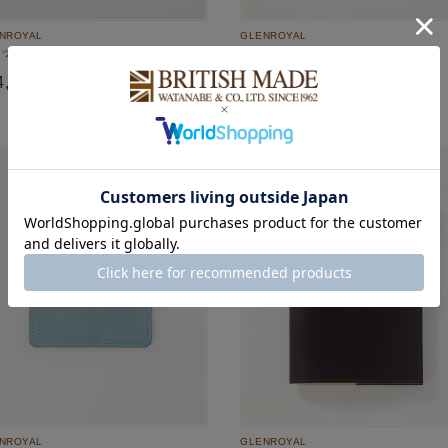
NROYAL
GLENROYAL
ップキーケース 全9色(新色)
[別注]フラップ付きミニ財布 全5色
4,300
¥
42,350
税込
税込
NROYAL
GLENROYAL