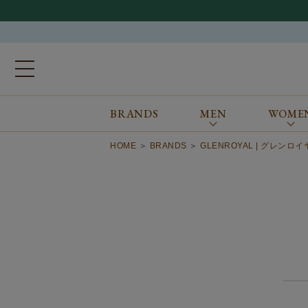
BRANDS
MEN
WOME
ブランドから探す
ALL
MEN
WOMEN
Atkinsons
GORAL
HOME
BRANDS
GLENROYAL | グレンロ
Auchincoal
Guernsey Woollens
Barbour
Johnstons of Elgin
Bennett Winch
JOSEPH CHEANEY
Billingham
macalastair
Bowhill&Elliott
New Balance
BRITISH MADE
PANTHERELLA
Caledoor
REPRODUCTION
OF FOUND
Church’s
SUNSPEL
Clarks