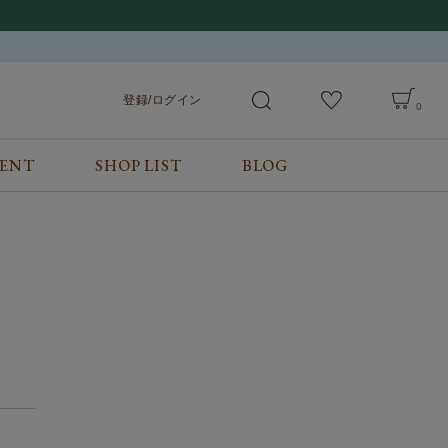
登録/ログイン
0
VENT
SHOP LIST
BLOG
会員サービス
ご利用ガイド/お問合せ
検索
登録/ログイン
ご利用ガイド
カート
お問合せ