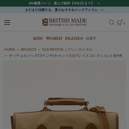
BM厳選パンツ、裾上げ無料【8/9(日)まで】
まだまだ活躍する、夏のおすすめメンズアイテム
0
ALL
MEN
WOMEN
MEN
WOMEN
BRANDS
GIFT
HOME
BRANDS
GLENROYAL | グレンロイヤル
サッチェルバッグ13インチ(キャンバス)(グレイスコレクション) 全4色