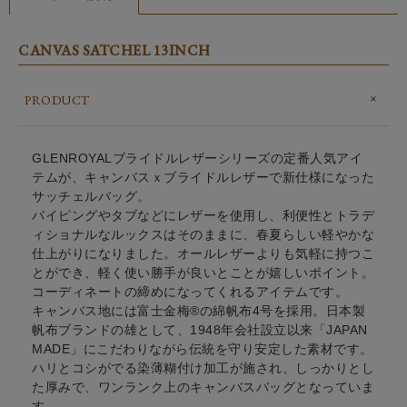
CANVAS SATCHEL 13INCH
PRODUCT
GLENROYALブライドルレザーシリーズの定番人気アイ
テムが、キャンバスｘブライドルレザーで新仕様になった
サッチェルバッグ。
パイピングやタブなどにレザーを使用し、利便性とトラデ
ィショナルなルックスはそのままに、春夏らしい軽やかな
仕上がりになりました。オールレザーよりも気軽に持つこ
とができ、軽く使い勝手が良いとことが嬉しいポイント。
コーディネートの締めになってくれるアイテムです。
キャンバス地には富士金梅®の綿帆布4号を採用。日本製
帆布ブランドの雄として、1948年会社設立以来「JAPAN
MADE」にこだわりながら伝統を守り安定した素材です。
ハリとコシがでる染薄糊付け加工が施され、しっかりとし
た厚みで、ワンランク上のキャンバスバッグとなっていま
す。