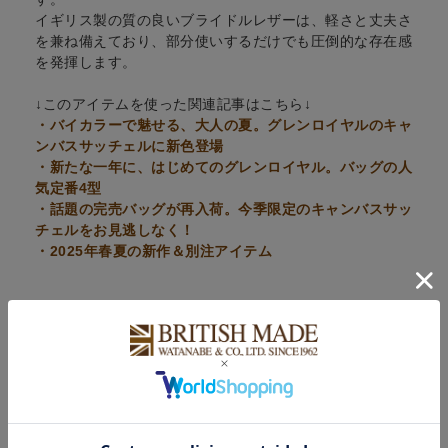
イギリス製の質の良いブライドルレザーは、軽さと丈夫さ
を兼ね備えており、部分使いするだけでも圧倒的な存在感
を発揮します。
↓このアイテムを使った関連記事はこちら↓
・バイカラーで魅せる、大人の夏。グレンロイヤルのキャ
ンバスサッチェルに新色登場
・新たな一年に、はじめてのグレンロイヤル。バッグの人
気定番4型
・話題の完売バッグが再入荷。今季限定のキャンバスサッ
チェルをお見逃しなく！
・2025年春夏の新作＆別注アイテム
POINT
CARE
COLOUR VARIATION