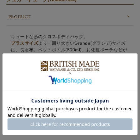
PRODUCT
キュートな形のクロスボディバッグ。
プラスサイズ
より一回り大きいGrande(グランデ)サイズ
は、長財布、ペットボトル(500ml)、お化粧ポーチなどが
入ります。バッグの中にはインポケットがあり、スマート
フォンやカギなど小さい物を別けて入れられます。また通
常のアウトポケットに加えて、ファスナー付きポケットも
あり、リップなどの小物が入ります。ハンドル付きでショ
ルダーストラップは取り外しが可能です。
POINT
BRAND