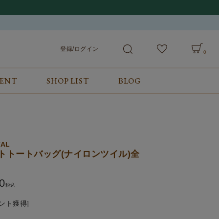
登録/ログイン
0
VENT
SHOP LIST
BLOG
会員サービス
ご利用ガイド/お問合せ
検索
登録/ログイン
ご利用ガイド
カート
お問合せ
YAL
トトートバッグ(ナイロンツイル)全
0
税込
ント獲得]