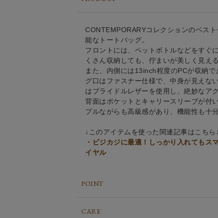
CONTEMPORARYコレクションのベス
能なトートバッグ。
フロントには、ペットボトルなどをすぐ
くさん収納しても、佇まいが美しく見え
また、内側には13inch程度のPCが収
グ口はファスナー仕様で、中身が見えな
はブライドルレザーを使用し、絶妙なア
背面はポケットとキャリースリーブが付
プルながらも高級感があり、機能性も十
↓このアイテムを使った関連記事はこちら
・ビジカジに最適！しっかり入れてもス
イヤル
POINT
CARE