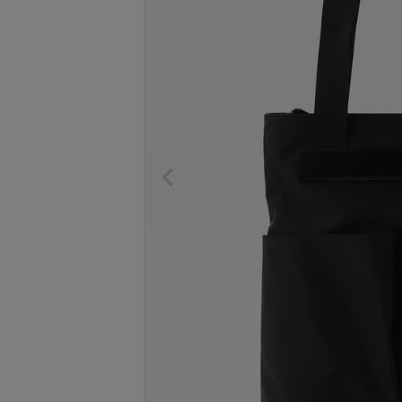
The Edinburgh
corgi
Natural Skincare
DENTS
Zatchels
Drake’s
OUTLET
FOX UMBRELLAS
GLENROYAL