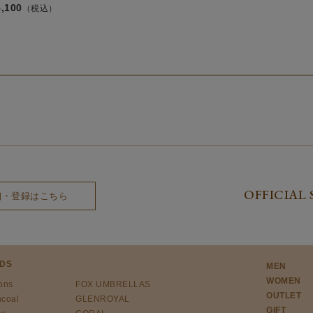
5,100
（税込）
OFFICIAL 
細・登録はこちら
DS
MEN
WOMEN
ons
FOX UMBRELLAS
OUTLET
ncoal
GLENROYAL
GIFT