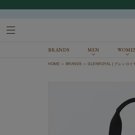
BRANDS
MEN
WOME
ブランドから探す
ALL
MEN
WOMEN
Atkinsons
GORAL
HOME
BRANDS
GLENROYAL | グレンロ
Auchincoal
Guernsey Woollens
Barbour
Johnstons of Elgin
Bennett Winch
JOSEPH CHEANEY
Billingham
macalastair
Bowhill&Elliott
New Balance
BRITISH MADE
PANTHERELLA
Caledoor
REPRODUCTION
OF FOUND
Church’s
SUNSPEL
Clarks