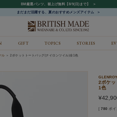
BM厳選パンツ、裾上げ無料【8/9(日)まで】
まだまだ活躍する、夏のおすすめメンズアイテム
N
GIFT
TOPICS
STORIES
E
カテゴリから探す
コンテンツをみる
ALL
ジャケット
GIFT
イヤル
2ポケットトートバッグ(ナイロンツイル)全1色
バッグ
トップス
TOPICS
シューズ
ボトム
STORIES
財布
帽子&アクセサリー
EVENT
GLENRO
ベルト・革小物
ケア用品
BLOG
2ポケッ
1色
マフラー&ストール
その他
CONCEPT
アウター
SHOP LIST
¥
42,90
[
780
ポイ