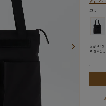
レビュ
カラー
△
残り1点
✕
在庫なし