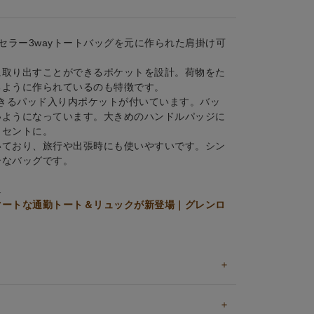
トセラー3wayトートバッグを元に作られた肩掛け可
に取り出すことができるポケットを設計。荷物をた
るように作られているのも特徴です。
納できるパッド入り内ポケットが付いています。バッ
いようになっています。大きめのハンドルパッジに
クセントに。
いており、旅行や出張時にも使いやすいです。シン
分なバッグです。
↓
マートな通勤トート＆リュックが新登場｜グレンロ