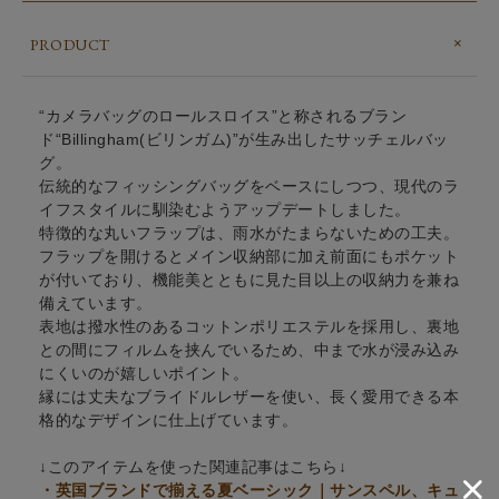
PRODUCT
“カメラバッグのロールスロイス”と称されるブラン
ド“Billingham(ビリンガム)”が生み出したサッチェルバッ
グ。
伝統的なフィッシングバッグをベースにしつつ、現代のラ
イフスタイルに馴染むようアップデートしました。
特徴的な丸いフラップは、雨水がたまらないための工夫。
フラップを開けるとメイン収納部に加え前面にもポケット
が付いており、機能美とともに見た目以上の収納力を兼ね
備えています。
表地は撥水性のあるコットンポリエステルを採用し、裏地
との間にフィルムを挟んでいるため、中まで水が浸み込み
にくいのが嬉しいポイント。
縁には丈夫なブライドルレザーを使い、長く愛用できる本
格的なデザインに仕上げています。
↓このアイテムを使った関連記事はこちら↓
・英国ブランドで揃える夏ベーシック｜サンスペル、キュ