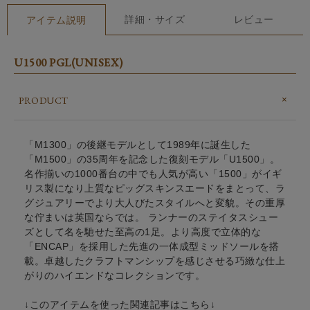
詳細・サイズ
レビュー
アイテム説明
U1500 PGL(UNISEX)
PRODUCT
「M1300」の後継モデルとして1989年に誕生した
「M1500」の35周年を記念した復刻モデル「U1500」。
名作揃いの1000番台の中でも人気が高い「1500」がイギ
リス製になり上質なピッグスキンスエードをまとって、ラ
グジュアリーでより大人びたスタイルへと変貌。その重厚
な佇まいは英国ならでは。 ランナーのステイタスシュー
ズとして名を馳せた至高の1足。より高度で立体的な
「ENCAP」を採用した先進の一体成型ミッドソールを搭
載。卓越したクラフトマンシップを感じさせる巧緻な仕上
がりのハイエンドなコレクションです。
↓このアイテムを使った関連記事はこちら↓