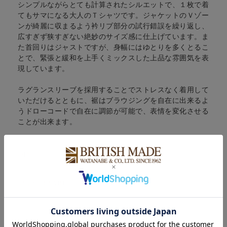
シンプルながらとても計算されたシルエットで、１枚で着
てもサマになる大人のＴシャツです。ジャケットのＶゾー
ンが綺麗に収まるよう衿リブ部分の試行錯誤を繰り返し、
広すぎず狭すぎない絶妙のサイズ感に仕上げています。ま
た首回りはジャストですが、身幅にはゆとりを多くとるこ
とで、緊張と緩和を上手くミックスした上品な雰囲気を表
現しています。
ラグランスリーブを採用することでストレスなく着用して
いただけるとともに、裾はブラウジングを自在に出来るよ
うドローコードで自在に調節が可能で、表情を変化させる
ことが出来ます。
POINT
COLOUR VARIATION