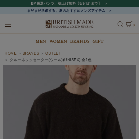
BM厳選パンツ、裾上げ無料【8/9(日)まで】
まだまだ活躍する、夏のおすすめメンズアイテム
0
ALL
MEN
WOMEN
MEN
WOMEN
BRANDS
GIFT
HOME
BRANDS
OUTLET
クルーネックセーター(ウール)(UNISEX) 全1色