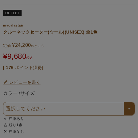
OUTLET
macalastair
クルーネックセーター(ウール)(UNISEX) 全1色
¥
24,200
定価
のところ
¥
9,680
税込
[
176
ポイント獲得]
レビューを書く
カラー
サイズ
○
在庫あり
△
残り1点
✕
在庫なし