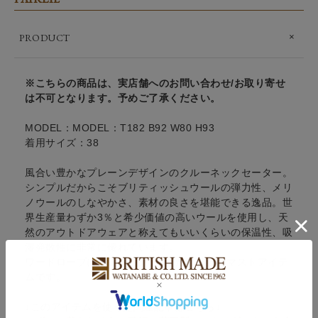
PRODUCT
※こちらの商品は、実店舗へのお問い合わせ/お取り寄せ
は不可となります。予めご了承ください。
MODEL：MODEL：T182 B92 W80 H93
着用サイズ：38
風合い豊かなプレーンデザインのクルーネックセーター。
シンプルだからこそブリティッシュウールの弾力性、メリ
ノウールのしなやかさ、素材の良さを堪能できる逸品。世
界生産量わずか3％と希少価値の高いウールを使用し、天
然のアウトドアウェアと称えてもいいくらいの保温性、吸
湿発散性に非常に優れています。
ワードローブに1着は持っておきたい秋冬のマストアイテ
ムです。
↓このアイテムを使った関連記事はこちら↓