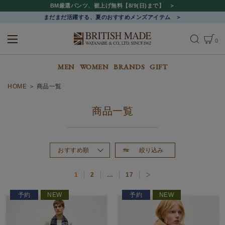
BM厳選パンツ、裾上げ無料【8/9(日)まで】
まだまだ活躍する、夏のおすすめメンズアイテム
0
ALL
MEN
WOMEN
MEN
WOMEN
BRANDS
GIFT
HOME
商品一覧
商品一覧
絞り込み
おすすめ順
新着順
1
2
…
17
価格が高い順
価格が安い順
予約
NEW
予約
NEW