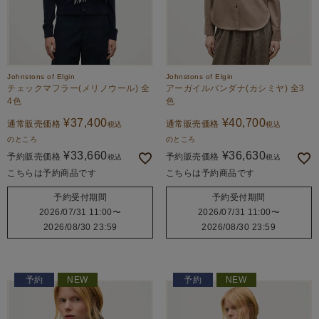
Johnstons of Elgin
Johnstons of Elgin
チェックマフラー(メリノウール) 全
アーガイルバンダナ(カシミヤ) 全3
4色
色
¥
37,400
¥
40,700
通常販売価格
通常販売価格
税込
税込
のところ
のところ
¥
33,660
¥
36,630
予約販売価格
予約販売価格
税込
税込
こちらは予約商品です
こちらは予約商品です
予約受付期間
予約受付期間
2026/07/31 11:00
〜
2026/07/31 11:00
〜
2026/08/30 23:59
2026/08/30 23:59
予約
NEW
予約
NEW