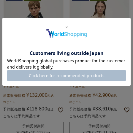
Johnstons of Elgin
Johnstons of Elgin
大判チェックストール(新色)(カシミ
小判プレーンスカーフ(新色)(カシミ
ヤ) 全2色
ヤ) 全6色
¥
132,000
¥
42,900
通常販売価格
通常販売価格
税込
税込
のところ
のところ
¥
118,800
¥
38,610
予約販売価格
予約販売価格
税込
税込
こちらは予約商品です
こちらは予約商品です
予約受付期間
予約受付期間
2026/07/31 11:00
〜
2026/07/31 11:00
〜