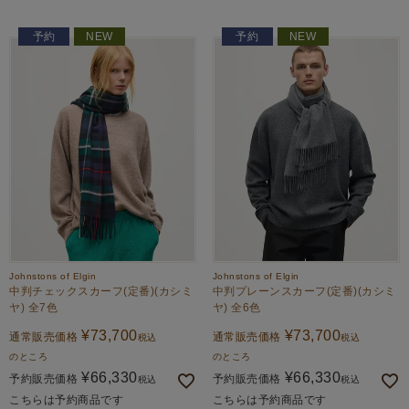
予約
NEW
予約
NEW
Johnstons of Elgin
Johnstons of Elgin
中判チェックスカーフ(定番)(カシミ
中判プレーンスカーフ(定番)(カシミ
ヤ) 全7色
ヤ) 全6色
¥
73,700
¥
73,700
通常販売価格
通常販売価格
税込
税込
のところ
のところ
¥
66,330
¥
66,330
予約販売価格
予約販売価格
税込
税込
こちらは予約商品です
こちらは予約商品です