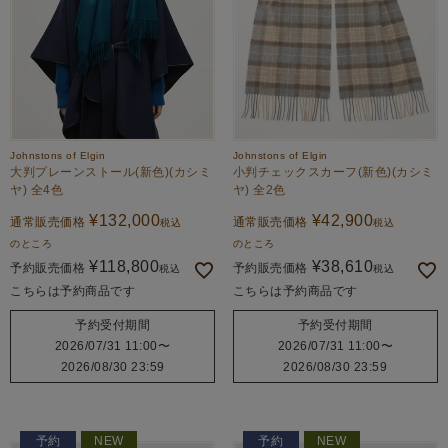
Johnstons of Elgin
Johnstons of Elgin
大判プレーンストール(新色)(カシミ
小判チェックスカーフ(新色)(カシミ
ヤ) 全4色
ヤ) 全2色
¥
132,000
¥
42,900
通常販売価格
通常販売価格
税込
税込
のところ
のところ
¥
118,800
¥
38,610
予約販売価格
予約販売価格
税込
税込
こちらは予約商品です
こちらは予約商品です
予約受付期間
予約受付期間
2026/07/31 11:00
〜
2026/07/31 11:00
〜
2026/08/30 23:59
2026/08/30 23:59
予約
NEW
予約
NEW