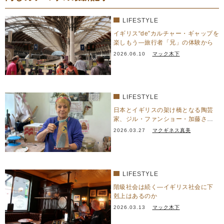
LIFESTYLE
イギリス“de”カルチャー・ギャップを
楽しもう―旅行者「兄」の体験から
2026.06.10
マック木下
LIFESTYLE
日本とイギリスの架け橋となる陶芸
家、ジル・ファンショー・加藤さん
を訪ねて
2026.03.27
マクギネス真美
LIFESTYLE
階級社会は続く―イギリス社会に下
剋上はあるのか
2026.03.13
マック木下