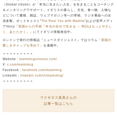
（Global citizen）が「本当に生きたい人生」を生きることをコーチング
＆メンタリングでサポート。イギリスの暮らし、文化、食べ物、人物な
どについて書籍、雑誌、ウェブマガジン等への寄稿、ラジオ番組への出
演多数。ポッドキャスト"
The Real You with Mamita
"および音声メディ
アVoicy「
英国からの手紙『本当の自分で生きる ～ 明日はもっとやさし
く、あたたかく』
」にてイギリス情報発信中。
ロンドンで発行の情報誌『ニュースダイジェスト』ではコラム「
英国の
愛しきギャップを求めて
」を連載中。
＝＝＝＝＝＝＝＝＝
Website：
mamimcguinness.com/
X:
x.com/mamimcg
Facebook：
facebook.com/mamimcg
LinkedIn：
linkedin.com/in/mamimcg/
＝＝＝＝＝＝＝＝＝
マクギネス真美さんの
記事一覧はこちら