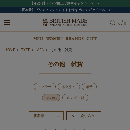
【今だけ】パンツ裾上げ無料キャンペーン
【夏本番】ブリティッシュメイドおすすめメンズアイテム
0
ALL
MEN
WOMEN
MEN
WOMEN
BRANDS
GIFT
HOME
TYPE
MEN
その他・雑貨
その他・雑貨
マフラー
ネクタイ
帽子
その他
メンズ一覧
絞り込み
新着順
おすすめ順