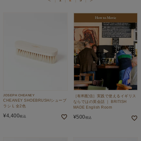
1
2
3
価格が高い順
価格が安い順
JOSEPH CHEANEY
［有料配信］実践で使えるイギリス
CHEANEY SHOEBRUSH/シューブ
ならではの英会話 ｜ BRITISH
ラシ L 全2色
MADE English Room
¥
4,400
¥
500
税込
税込