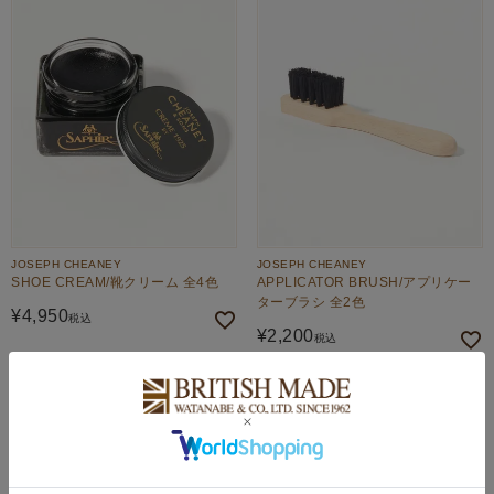
JOSEPH CHEANEY
JOSEPH CHEANEY
SHOE CREAM/靴クリーム 全4色
APPLICATOR BRUSH/アプリケー
ターブラシ 全2色
¥
4,950
税込
¥
2,200
税込