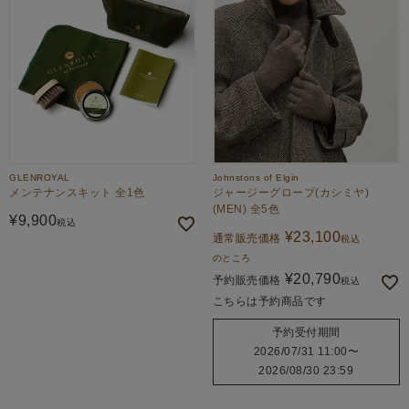
GLENROYAL
Johnstons of Elgin
メンテナンスキット 全1色
ジャージーグローブ(カシミヤ)
(MEN) 全5色
¥
9,900
税込
¥
23,100
通常販売価格
税込
のところ
¥
20,790
予約販売価格
税込
こちらは予約商品です
予約受付期間
2026/07/31 11:00
〜
2026/08/30 23:59