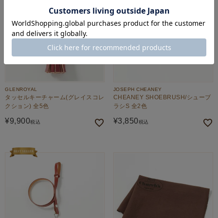
GLENROYAL
JOSEPH CHEANEY
タッセルキーチャーム(グレイスコレ
CHEANEY SHOEBRUSH/シューブ
クション) 全5色
ラシS 全2色
¥
9,900
¥
3,850
税込
税込