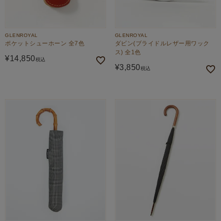
GLENROYAL
GLENROYAL
ポケットシューホーン 全7色
ダビン(ブライドルレザー用ワック
ス) 全1色
¥
14,850
税込
¥
3,850
税込