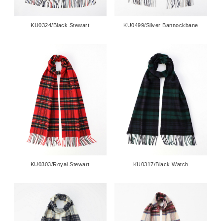
KU0324/Black Stewart
KU0499/Silver Bannockbane
KU0303/Royal Stewart
KU0317/Black Watch