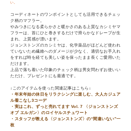
い。
コーディネートのワンポイントとしても活用できるチェッ
ク柄のマフラー。
やみつきになる柔らかさと暖かさのある上質なカシミヤマ
フラーは、首にひと巻きするだけで滑らかなドレープが生
まれ、上質感が漂います。
ジョンストンズのカシミヤは、化学薬品がほどんど使われ
ていないため繊維へのダメージが少なく、適切なお手入れ
をすれば時を経ても美しい姿を保ったまま長くご愛用いた
だけます。
上品で落ち着いた印象のチェック柄は男女問わずお使いい
ただけ、プレゼントにも最適です。
↓このアイテムを使った関連記事はこちら↓
・年末年始の休日をリラクシングに楽しむ、大人カジュア
ル着こなし3コーデ
・実はこれ、ずっと売れてます Vol. 7 〈ジョンストンズ
オブ エルガン〉のロイヤルスチュワート
・スタッフが教える〈ジョンストンズ〉の“間違いない”一
枚