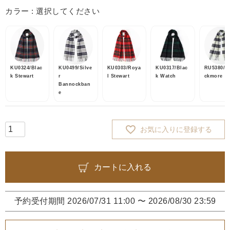
カラー
選択してください
KU0324/Blac
KU0499/Silve
KU0303/Roya
KU0317/Blac
RU5380/K
k Stewart
r
l Stewart
k Watch
ckmore
Bannockban
e
お気に入りに登録する
カートに入れる
予約受付期間
2026/07/31 11:00
〜
2026/08/30 23:59