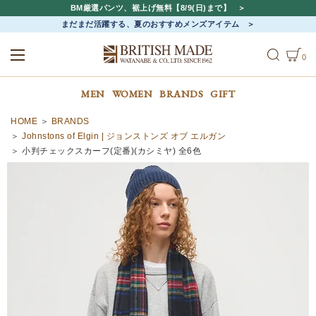
BM厳選パンツ、裾上げ無料【8/9(日)まで】
まだまだ活躍する、夏のおすすめメンズアイテム
0
ALL
MEN
WOMEN
MEN
WOMEN
BRANDS
GIFT
HOME
BRANDS
Johnstons of Elgin | ジョンストンズ オブ エルガン
小判チェックスカーフ(定番)(カシミヤ) 全6色