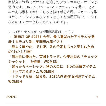
胸部分に装飾（ボザム）を施したクラシカルなデザインが
魅力です。UKミリタリーのマルセラシャツを元に、とろ
みのある素材で女性らしさと抜け感を表現。スカーフを取
り外して、シンプルなシャツとしても着用可能で、ニット
などのインナーとしてもおすすめです。
↓このアイテムを使った関連記事はこちら↓
・《BEST OF 2025》今年、最も選ばれたアイテムを発
表！カテゴリ別、年間売れ筋ベスト
・程よく華やか、でも楽。冬の予定をもっと楽しむため
の“わたし計画”
・汎用性に優れた、英国トラッド。今季注目の「チェック
ジャケット」 を特集 WOMEN
・迷ったらベーシック。秋の入口に、3つの正解アイテム
｜トップス＆ボトム WOMEN
・トラッドな秋、始まる。2025AW 新作＆別注アイテム
WOMEN
POINT