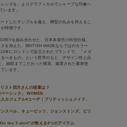
アレンズを、よりグラフィカルでシャープな印象へ
用しています。
パードしたテンプルを備え、樽型の丸みを抑えるこ
りが特徴です。
にGREYを組み合わせた、日本未発売の特別仕様。
加えた、BRITISH MADEならではのカラー
2013年にロンドンで設立されたブランドで、「メガ
れるべきもの」という哲学のもと、デザイン性と品
と、細部までこだわった構造、厳選された素材使
しています。
↓
イリスト四方さんの提案は？
ベーシック」 WOMEN
人カジュアル4コーデ｜ブリティッシュメイド、
サンスペル、キュービッツ、ジョンストンズ、ビリ
the T-shirt”が映える4つのアイテム