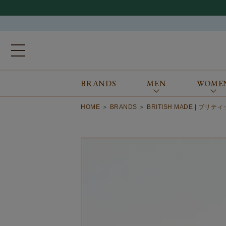
BRANDS
MEN
WOME
ブランドから探す
ALL
MEN
WOMEN
Atkinsons
GORAL
HOME
BRANDS
BRITISH MADE | ブリ
Auchincoal
Guernsey Woollens
Barbour
Johnstons of Elgin
Bennett Winch
JOSEPH CHEANEY
Billingham
macalastair
Bowhill&Elliott
New Balance
BRITISH MADE
PANTHERELLA
Caledoor
REPRODUCTION
OF FOUND
Church’s
SUNSPEL
Clarks