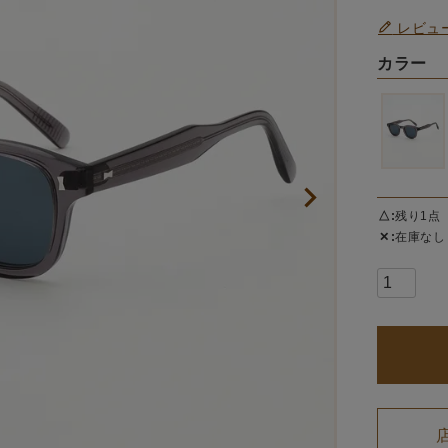
レビュ
カラー
△
残り1点
✕
在庫なし