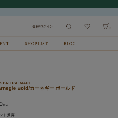
登録/ログイン
0
VENT
SHOP LIST
BLOG
会員サービス
ご利用ガイド/お問合せ
検索
登録/ログイン
ご利用ガイド
カート
お問合せ
× BRITISH MADE
arnegie Bold/カーネギー ボールド
0
税込
ント獲得]