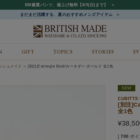
BM厳選パンツ、裾上げ無料【8/9(日)まで】
まだまだ活躍する、夏のおすすめメンズアイテム
N
GIFT
TOPICS
STORIES
E
カテゴリから探す
コンテンツをみる
ALL
ジャケット
GIFT
ティッシュメイド
[別注]Carnegie Bold/カーネギー ボールド 全1色
バッグ
トップス
TOPICS
シューズ
ボトム
STORIES
NEW
財布
帽子&アクセサリー
EVENT
ベルト・革小物
ケア用品
BLOG
CUBITTS 
[別注]C
マフラー&ストール
その他
CONCEPT
全1色
アウター
SHOP LIST
¥
38,50
[
700
ポイ