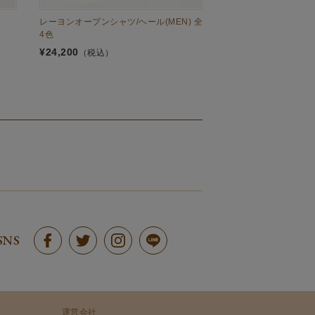
レーヨンオープンシャツ/ヘール(MEN) 全
タイロッケンコート/ヨ
4色
トンギャバ)(MEN) 全
¥
24,200
¥
103,400
（税込）
（税込）
SNS
運営会社