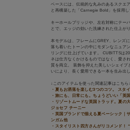
ベースには、伝統的な丸みのあるスクエ
と再構築した「Carnegie Bold」を採
キーホールブリッジや、左右対称にテー
とで、エッジの効いた洗練された仕上が
本モデルは、フレームにGREY、レンズ
落ち着いたトーンの中にモダンなニュアンスを
リングに仕上げています。 CUBITTSは
ネは仕方なくかけるものではなく、愛さ
質を両立。 装飾を抑えた美しいシェイプ
いにより、長く愛用できる一本を生み出
↓このアイテムを使った関連記事はこちら
・夏もお洒落を楽しむ3つのコツ。 スタ
・旅にも、日常にも。ちょうどいい「英国
・リゾートムードな英国トラッド。夏の大
ジョセフ チーニー
・英国ブランドで揃える夏ベーシック｜
ンガム他
・スタイリスト四方さんがリコメンド！ “On 