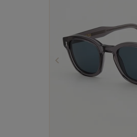
The Edinburgh
corgi
Natural Skincare
DENTS
Zatchels
Drake’s
OUTLET
FOX UMBRELLAS
GLENROYAL