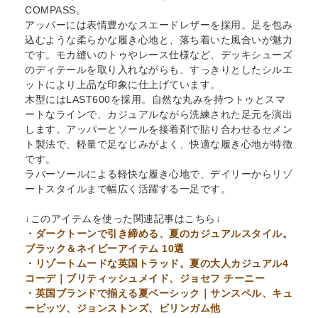
COMPASS。
アッパーには表情豊かなスエードレザーを採用。足を包み
込むような柔らかな履き心地と、落ち着いた風合いが魅力
です。モカ縫いのトゥやレース仕様など、デッキシューズ
のディテールを取り入れながらも、すっきりとしたシルエ
ットにより上品な印象に仕上げています。
木型にはLAST600を採用。自然な丸みを持つトゥとスマ
ートなラインで、カジュアルながら洗練された足元を演出
します。アッパーとソールを接着剤で貼り合わせるセメン
ト製法で、軽量で足なじみがよく、快適な履き心地が特徴
です。
ラバーソールによる軽快な履き心地で、デイリーからリゾ
ートスタイルまで幅広く活躍する一足です。
↓このアイテムを使った関連記事はこちら↓
・ダークトーンで引き締める、夏のカジュアルスタイル。
ブラック＆ネイビーアイテム 10選
・リゾートムードな英国トラッド。夏の大人カジュアル4
コーデ｜ブリティッシュメイド、ジョセフ チーニー
・英国ブランドで揃える夏ベーシック｜サンスペル、キュ
ービッツ、ジョンストンズ、ビリンガム他