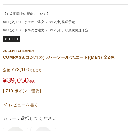
【お盆期間中の配送について】
8/11(火)18:00までのご注文→ 8/12(水)発送予定
8/11(火)18:00以降のご注文→ 8/17(月)より順次発送予定
OUTLET
JOSEPH CHEANEY
COMPASS/コンパス(ラバーソール/スエード)(MEN) 全2色
¥
78,100
定価
のところ
¥
39,050
税込
[
710
ポイント獲得]
レビューを書く
カラー
選択してください