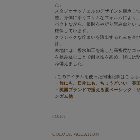
た。
スタジオサッチェルのデザインを継承し
整。身体に沿うスリムなフォルムにより
パクトながら、長財布や折り畳み傘とい
確保しています。
クラシックな佇まいを演出する丸みを帯
計。
表地には、撥水加工を施した高密度なコ
を挟み込むことで耐水性を高め、縁には
ね備えました。
↓このアイテムを使った関連記事はこちら
・旅にも、日常にも。ちょうどいい「英国
・英国ブランドで揃える夏ベーシック｜
ンガム他
POINT
COLOUR VARIATION