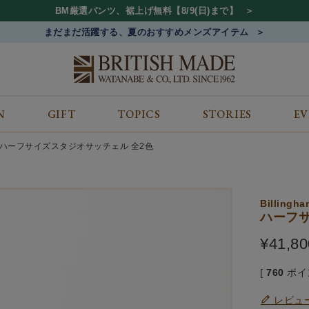
BM厳選パンツ、裾上げ無料【8/9(日)まで】
まだまだ活躍する、夏のおすすめメンズアイテム
N
GIFT
TOPICS
STORIES
E
カテゴリから探す
コンテンツをみる
ALL
ジャケット
GIFT
ハーフサイズスタジオサッチェル 全2色
バッグ
トップス
TOPICS
シューズ
ボトム
STORIES
財布
帽子&アクセサリー
EVENT
Billingha
ベルト・革小物
ケア用品
BLOG
ハーフサ
マフラー&ストール
その他
CONCEPT
¥
41,80
アウター
SHOP LIST
[
760
ポイ
レビュ