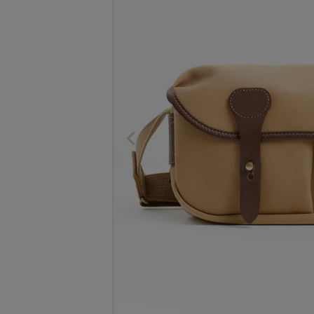
The Edinburgh
corgi
Natural Skincare
DENTS
Zatchels
Drake’s
OUTLET
FOX UMBRELLAS
GLENROYAL