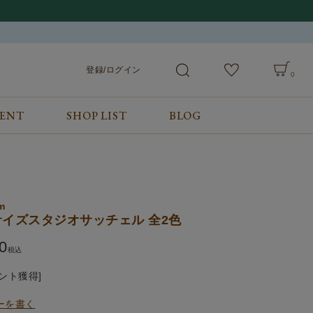
登録/ログイン
0
VENT
SHOP LIST
BLOG
会員サービス
ご利用ガイド/お問合せ
検索
登録/ログイン
ご利用ガイド
カート
お問合せ
m
イズスタジオサッチェル 全2色
0
税込
ント獲得]
ーを書く