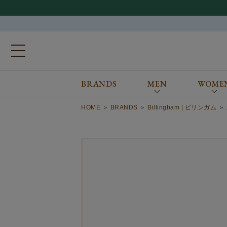
BRANDS
MEN
WOME
ブランドから探す
ALL
MEN
WOMEN
Atkinsons
GORAL
HOME
BRANDS
Billingham | ビリンガム
Auchincoal
Guernsey Woollens
Barbour
Johnstons of Elgin
Bennett Winch
JOSEPH CHEANEY
Billingham
macalastair
Bowhill&Elliott
New Balance
BRITISH MADE
PANTHERELLA
Caledoor
REPRODUCTION
OF FOUND
Church’s
SUNSPEL
Clarks