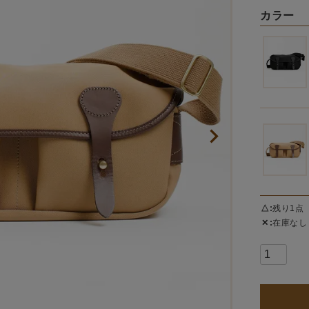
カラー
△
残り1点
✕
在庫なし