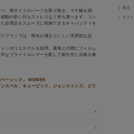
配送・
つつ、両サイドのパーツを取り除き、マチ幅を調
、移動の多い日もストレスなく持ち運べます。コン
ギフト
った必需品をスムーズに収納できるキャパシティを
びたフラップは、雨水が溜まりにくい実用的な設
ットンポリエステルを採用。裏地との間にフィルム
堅牢なブライドルレザーを配して耐久性と品格を兼
↓
ベーシック」 WOMEN
サンスペル、キュービッツ、ジョンストンズ、ビリ