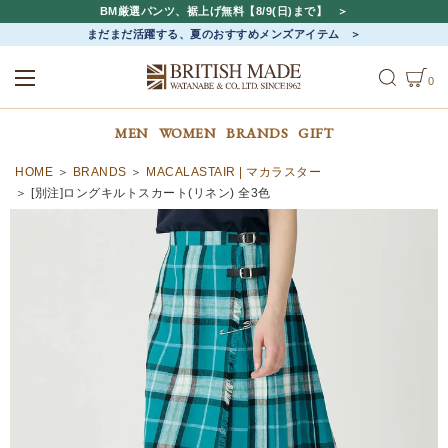
BM厳選パンツ、裾上げ無料【8/9(日)まで】
まだまだ活躍する、夏のおすすめメンズアイテム
0
ALL
MEN
WOMEN
MEN
WOMEN
BRANDS
GIFT
HOME
BRANDS
MACALASTAIR | マカラスター
[別注]ロングキルトスカート(リネン) 全3色