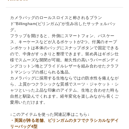
カメラバッグのロールスロイスと称されるブラン
ド“Billingham(ビリンガム)”が生み出したサッチェルバッ
グ。
フラップを開けると、外側にスマートフォン、パスケー
ス、キーケースなどが入るポケットが2つ。付属のオープ
ンポケットは本体のバッグにスナップボタンで固定できる
ので、中身がすっきりと整理できます。留め具はギボシ仕
様でスムーズな開閉が可能。耐久性の高いラバーボンディ
ングコットン地とブライドルレザーを組み合わせたクラフ
トマンシップの感じられる逸品。
カメラバッグに採用する生地ならではの防水性を備えなが
ら、上質かつクラシックな質感でスーツ・ジャケット・シ
ャツといった上品な印象のアイテム、生地と合わせた時も
自然と馴染んでくれます。経年変化を楽しみながら長くご
愛用いただけます。
↓このアイテムを使った関連記事はこちら↓
・英国が誇る老舗、ビリンガムのタフでクラシカルなデイ
リーバッグ4型