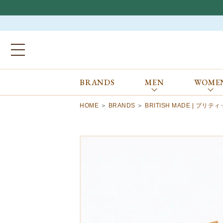
BRANDS
MEN
WOME
ブランドから探す
ALL
MEN
WOMEN
Atkinsons
GORAL
HOME
BRANDS
BRITISH MADE | ブリ
Auchincoal
Guernsey Woollens
Barbour
Johnstons of Elgin
Bennett Winch
JOSEPH CHEANEY
Billingham
macalastair
Bowhill&Elliott
New Balance
BRITISH MADE
PANTHERELLA
Caledoor
REPRODUCTION
OF FOUND
Church’s
SUNSPEL
Clarks