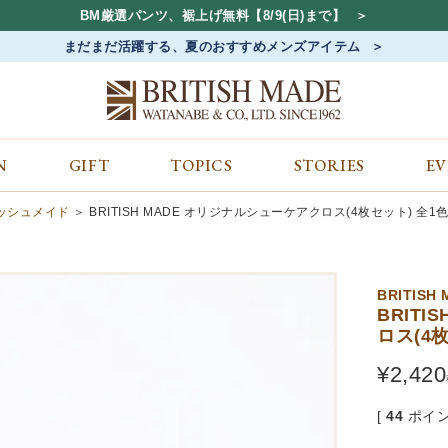
BM厳選パンツ、裾上げ無料【8/9(日)まで】
まだまだ活躍する、夏のおすすめメンズアイテム
N
GIFT
TOPICS
STORIES
E
カテゴリから探す
コンテンツをみる
ALL
ジャケット
GIFT
ティッシュメイド
BRITISH MADE オリジナルシューケアクロス(4枚セット) 全1
バッグ
トップス
TOPICS
シューズ
ボトム
STORIES
財布
帽子&アクセサリー
EVENT
BRITISH
ベルト・革小物
ケア用品
BLOG
BRIT
ロス(4
マフラー&ストール
その他
CONCEPT
アウター
SHOP LIST
¥
2,420
[
44
ポイン