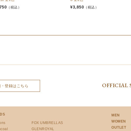
750
¥
3,850
（税込）
（税込）
OFFICIAL 
細・登録はこちら
DS
MEN
WOMEN
ons
FOX UMBRELLAS
OUTLET
ncoal
GLENROYAL