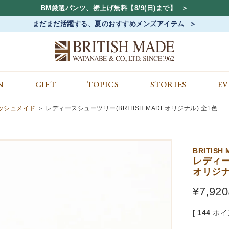
BM厳選パンツ、裾上げ無料【8/9(日)まで】
まだまだ活躍する、夏のおすすめメンズアイテム
N
GIFT
TOPICS
STORIES
E
カテゴリから探す
コンテンツをみる
ALL
ジャケット
GIFT
ティッシュメイド
レディースシューツリー(BRITISH MADEオリジナル) 全1色
バッグ
トップス
TOPICS
シューズ
ボトム
STORIES
財布
帽子&アクセサリー
EVENT
BRITISH
ベルト・革小物
ケア用品
BLOG
レディー
オリジナ
マフラー&ストール
その他
CONCEPT
アウター
SHOP LIST
¥
7,920
[
144
ポイ