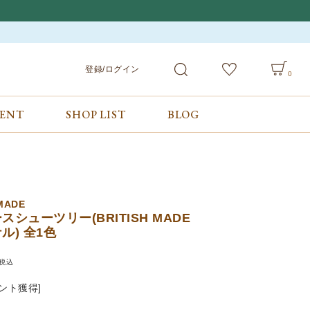
登録/ログイン
0
VENT
SHOP LIST
BLOG
会員サービス
ご利用ガイド/お問合せ
検索
登録/ログイン
ご利用ガイド
カート
お問合せ
 MADE
スシューツリー(BRITISH MADE
ル) 全1色
税込
ント獲得]