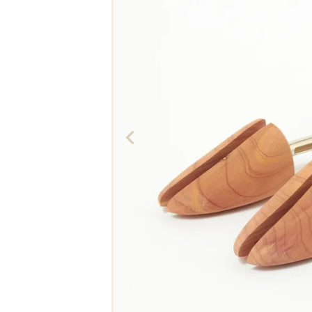
The Edinburgh
corgi
Natural Skincare
DENTS
Zatchels
Drake’s
OUTLET
FOX UMBRELLAS
GLENROYAL