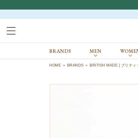
BRANDS
MEN
WOME
ブランドから探す
ALL
MEN
WOMEN
Atkinsons
GORAL
HOME
BRANDS
BRITISH MADE | ブリ
Auchincoal
Guernsey Woollens
Barbour
Johnstons of Elgin
Bennett Winch
JOSEPH CHEANEY
Billingham
macalastair
Bowhill&Elliott
New Balance
BRITISH MADE
PANTHERELLA
Caledoor
REPRODUCTION
OF FOUND
Church’s
SUNSPEL
Clarks