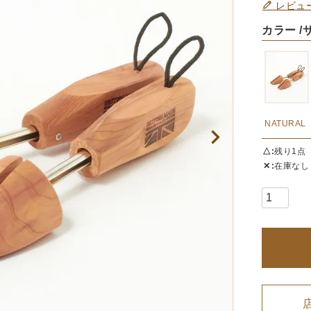
レビュ
カラー
NATURAL
△
残り1点
✕
在庫なし