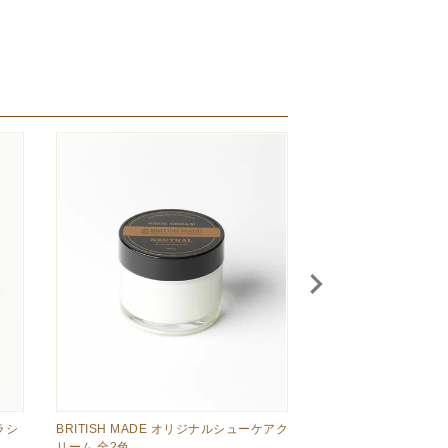
ラシ
BRITISH MADE オリジナルシューケアク
CHEANEY 125LAS
リーム 全2色
N) 全1色