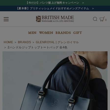
【今だけ】パンツ裾上げ無料キャンペーン
【夏本番】ブリティッシュメイドおすすめメンズアイテム
0
ALL
MEN
WOMEN
MEN
WOMEN
BRANDS
GIFT
HOME
BRANDS
GLENROYAL | グレンロイヤル
2ハンドルジップトップトートバッグ 全4色