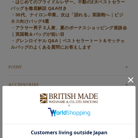
・はじめてのブライドルレザー。不動の2大ベストセラー
バッグを徹底解説 Q&A付き
・30代、ナイロン卒業。次は「語れる」英国鞄へ｜ビジ
ネス向けバッグ4選
・アラサー男子３人衆、夏のボーナスショッピング座談会
｜英国靴＆バッグが狙い目
・グレンロイヤル Q&A｜ベストセラートート＆サッチェ
ルバッグのよくある質問にお答えします
POINT
ACCESSORIES
CARE
COLOUR VARIATION