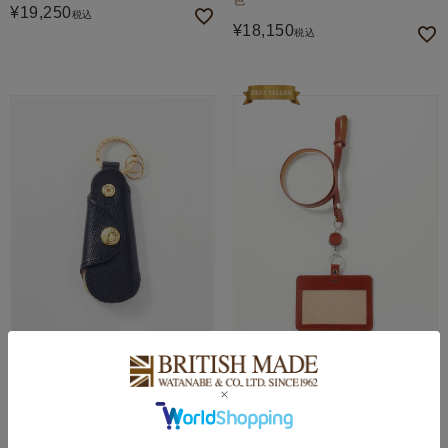
色
¥
19,250
税込
¥
18,150
税込
GLENROYAL
GLENROYAL
ポケットシューホーン(エンボス) 全
IDケース(リール付) 全6色
2色
¥
19,800
税込
¥
15,950
税込