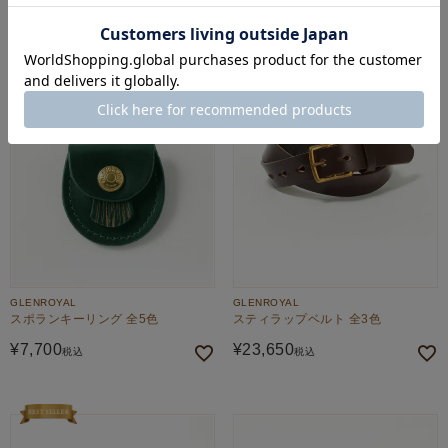
GLENROYAL
GLENROYAL
スポランキーリング 全5色
スティラップベルト 全3色
¥
7,700
¥
23,650
税込
税込