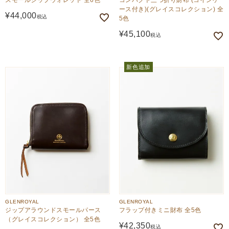
スモールジップウォレット 全6色
コンパクト三つ折り財布 (コインケ
ース付き)(グレイスコレクション) 全
¥
44,000
税込
5色
¥
45,100
税込
新色追加
GLENROYAL
GLENROYAL
ジップアラウンドスモールパース
フラップ付きミニ財布 全5色
（グレイスコレクション） 全5色
¥
42,350
税込