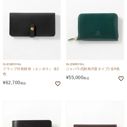
GLENROYAL
GLENROYAL
フラップ付長財布（エンボス） 全2
ジャバラ式財布(5室タイプ) 全6色
色
¥
55,000
税込
¥
62,700
税込