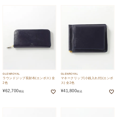
GLENROYAL
GLENROYAL
ラウンドジップ長財布(エンボス) 全
マネークリップ(小銭入れ付)(エンボ
2色
ス) 全2色
¥
62,700
¥
41,800
税込
税込