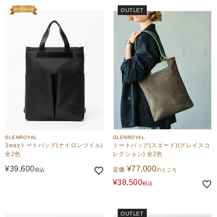
OUTLET
GLENROYAL
GLENROYAL
3wayトートバッグ(ナイロンツイル)
トートバッグ(スエード)(グレイスコ
全2色
レクション) 全2色
¥
39,600
¥
77,000
定価
税込
のところ
¥
38,500
税込
OUTLET