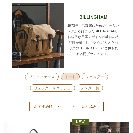
BILLINGHAM
1973年、写真家のための手作りバ
ッグから始まったBILLINGHAM。
伝統的な英国デザインに独自の機
能性を融合し、今では“カメラバ
ッグのロールスロイス”と称され
る名門ブランドです。
ブリーフケース
トート
ショルダー
リュック・サコッシュ
メンズ一覧
絞り込み
おすすめ順
新着順
NEW
価格が高い順
価格が安い順