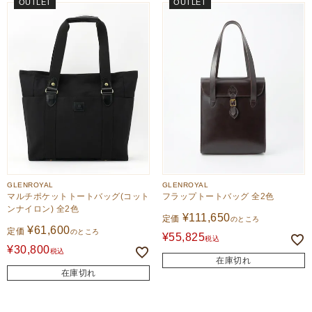
OUTLET
OUTLET
GLENROYAL
GLENROYAL
マルチポケットトートバッグ(コット
フラップトートバッグ 全2色
ンナイロン) 全2色
¥
111,650
定価
のところ
¥
61,600
定価
のところ
¥
55,825
税込
¥
30,800
税込
在庫切れ
在庫切れ