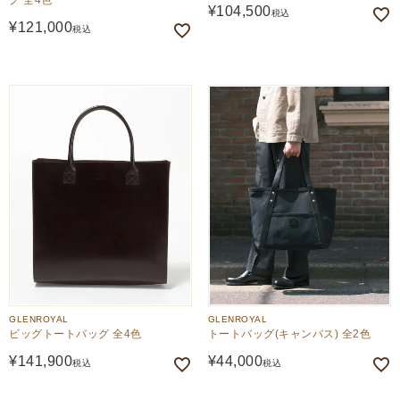
¥
104,500
税込
¥
121,000
税込
GLENROYAL
GLENROYAL
ビッグトートバッグ 全4色
トートバッグ(キャンバス) 全2色
¥
141,900
¥
44,000
税込
税込