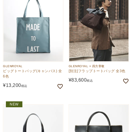
GLENROYAL
GLENROYAL × 四方章敬
ビッグトートバッグ(キャンバス) 全
[別注]フラップトートバッグ 全3色
6色
¥
83,600
税込
¥
13,200
税込
NEW