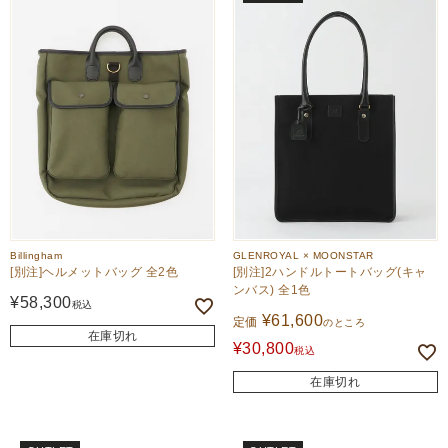
Billingham
GLENROYAL × MOONSTAR
[別注]ヘルメットバッグ 全2色
[別注]2ハンドルトートバッグ(キャ
ンバス) 全1色
¥
58,300
税込
¥
61,600
定価
のところ
在庫切れ
¥
30,800
税込
在庫切れ