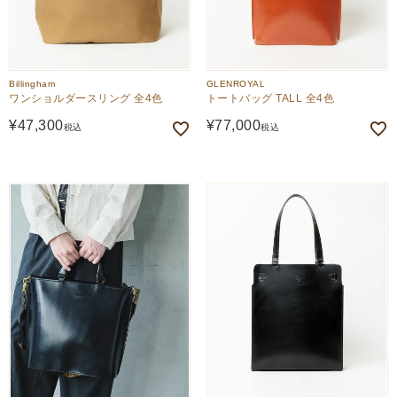
Billingham
GLENROYAL
ワンショルダースリング 全4色
トートバッグ TALL 全4色
¥
47,300
¥
77,000
税込
税込