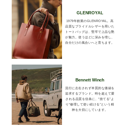
GLENROYAL
1979年創業のGLENROYAL。高
品質なブライドルレザーを用いた
トートバッグは、堅牢で上品な艶
が魅力。使うほどに深みを増し、
自分だけの風合いへと育ちます。
Bennett Winch
流行に左右されず本質的な価値を
追求するブランド。時を超えて愛
される品質を信条に、“捨てる”よ
り“修理して使い続ける”という精
神を大切にしています。