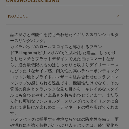
ONE SHOULDER SLING
PRODUCT
品の良さと機能性を持ち合わせたイギリス製ワンショルダ
ースリングバッグ。
カメラバッグのロールスロイスと称されるブラン
ド“Billingham(ビリンガム)”が生み出した逸品。しっかり
としたマチとフラットデザインで見た目はスマートなが
ら、必要最低限のものはしっかりと収まりデイリーユース
にぴったりなサイズ感。耐久性の高いラバーボンディング
コットン地とブライドルレザーを組み合わせたクラフトマ
ンシップの感じられる逸品です。機能性だけでなく、その
質感の良さとクラシックな見た目から、キレイめなスタイ
ルにも合わせやすい上品さを持ちあわせています。また取
り外し可能なワンショルダースリングはスタイリングに合
わせて肩掛けが楽しめコーディネートの幅を広げてくれま
す。
カメラバッグに採用する生地ならではの防水性を備え、雨
や汚れにも強く荷物がたっぷり入るバッグは、経年変化を