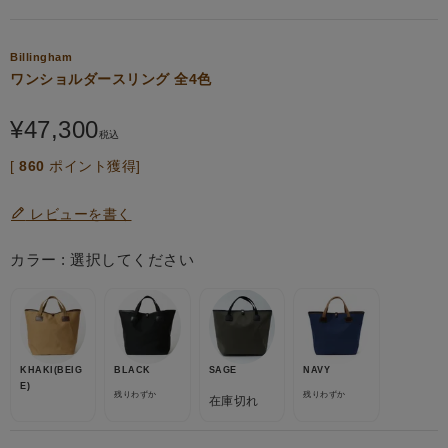
Billingham
ワンショルダースリング 全4色
¥
47,300
税込
[
860
ポイント獲得]
レビューを書く
カラー
選択してください
KHAKI(BEIG
BLACK
SAGE
NAVY
E)
残りわずか
残りわずか
在庫切れ