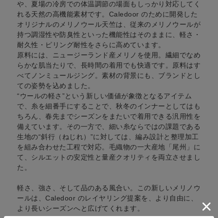
や、夏場の冷房での体温調節の場面もしっかり対応してく
れる天然の高機能素材です。Caledoor のために開発した
オリジナルのメリノウール天竺は、従来のメリノウールが
持つ調湿性や防臭性といった機能性はそのままに、軽さ・
耐久性・ピリング耐性をさらに高めています。
原料には、ニュージーランド産メリノを使用。繊細でなめ
らかな肌当たりで、長時間の着用でも快適です。原料はす
べてノンミュールジング。素材の背景にも、ブランドとし
ての姿勢を込めました。
“ウールの軽さ”という新しい価値が象徴となるアイテム
で、糸を細番手にすることで、秋冬のインナーとしてはも
ちろん、春先までシーズンをまたいで着用できる汎用性を
備えています。その一方で、細い糸ならではの課題である
生地の“斜行（ねじれ）”に対しては、編み設計と整理加工
を組み合わせた工程で対応。毛織物の一大産地「尾州」に
て、シルエットの安定性と量産クオリティを両立させまし
た。
軽さ、強さ、そして品のある風合い。この新しいメリノウ
ールは、Caledoor のレイヤリング提案を、より自由に、
より長いシーズンへと広げてくれます。