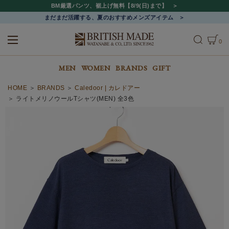
BM厳選パンツ、裾上げ無料【8/9(日)まで】
まだまだ活躍する、夏のおすすめメンズアイテム
0
ALL
MEN
WOMEN
MEN
WOMEN
BRANDS
GIFT
HOME
BRANDS
Caledoor | カレドアー
ライトメリノウールTシャツ(MEN) 全3色