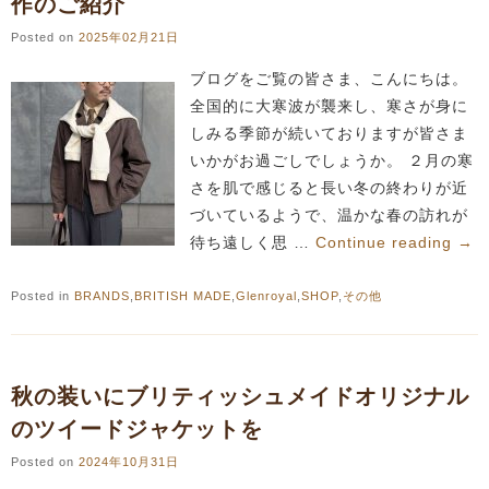
作のご紹介
Posted on
2025年02月21日
ブログをご覧の皆さま、こんにちは。
全国的に大寒波が襲来し、寒さが身に
しみる季節が続いておりますが皆さま
いかがお過ごしでしょうか。 ２月の寒
さを肌で感じると長い冬の終わりが近
づいているようで、温かな春の訪れが
待ち遠しく思 …
Continue reading
→
Posted in
BRANDS
,
BRITISH MADE
,
Glenroyal
,
SHOP
,
その他
秋の装いにブリティッシュメイドオリジナル
のツイードジャケットを
Posted on
2024年10月31日