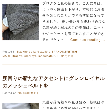
ブログをご覧の皆さま、こんにちは。
ようやく気温も下がり、本格的にお洒
落を楽しむことができる季節になって
きました。 長い長い夏も終わり適度な
気温が続く端境のこの季節は、ニット
やジャケットを着て過ごすことができ
るのでたくさ …
Continue reading
→
Posted in
Blackhorse lane ateliers
,
BRANDS
,
BRITISH
MADE
,
Drake's
,
Glenroyal
,
macalastair
,
SHOP
,
その他
腰回りの新たなアクセントにグレンロイヤル
のメッシュベルトを
Posted on
2024年09月11日
気温が落ち着きを見せ始め、朝晩は涼
しさを感じる季節がやってきました。