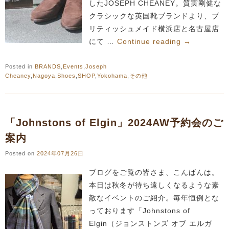
したJOSEPH CHEANEY。質実剛健な
クラシックな英国靴ブランドより、ブ
リティッシュメイド横浜店と名古屋店
にて …
Continue reading
→
Posted in
BRANDS
,
Events
,
Joseph
Cheaney
,
Nagoya
,
Shoes
,
SHOP
,
Yokohama
,
その他
「Johnstons of Elgin」2024AW予約会のご
案内
Posted on
2024年07月26日
ブログをご覧の皆さま、こんばんは。
本日は秋冬が待ち遠しくなるような素
敵なイベントのご紹介。毎年恒例とな
っております「Johnstons of
Elgin（ジョンストンズ オブ エルガ