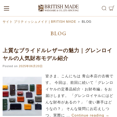
ALL
MEN
WOMEN
サイト ブリティッシュメイド | BRITISH MADE
＞
BLOG
BLOG
上質なブライドルレザーの魅力｜グレンロイ
ヤルの人気財布モデル紹介
Posted on
2025年06月20日
皆さま、こんにちは 青山本店の古橋で
す。 今回は、前回に続いて「グレンロ
イヤルの定番品紹介・お財布編」をお
届けします。 「グレンロイヤルにはど
んな財布があるの？」「使い勝手はど
うなの？」 そんな疑問にお応えしつ
つ、実際に …
Continue reading
→