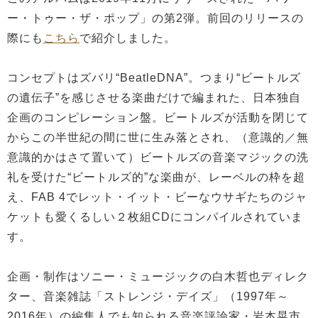
ー・トゥー・ザ・ポップ」の第2弾。前回のリリースの
際にも
こちら
で紹介しました。
コンセプトはズバリ“BeatleDNA”。つまり“ビートルズ
の遺伝子”を感じさせる楽曲だけで編まれた、日本独自
企画のコンピレーション盤。ビートルズが活動を閉じて
からこの半世紀の間に世に生み落とされ、（意識的／無
意識的かはさて置いて）ビートルズの音楽マジックの洗
礼を受けた“ビートルズ的”な楽曲が、レーベルの枠を超
え、FAB 4でレット・イット・ビーなウサギたちのジャ
ケットも愛くるしい２枚組CDにコンパイルされていま
す。
企画・制作はソニー・ミュージックの白木哲也ディレク
ター、音楽雑誌「ストレンジ・デイズ」（1997年～
2016年）の編集人でも知られる音楽評論家・岩本晃市