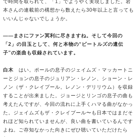
で時間を取られて、「1」でようやく実現しました。岩
本さんの連載前の構想から数えたら30年以上と言っても
いいんじゃないでしょうか。
——まさにファン冥利に尽きますね。そして今回の
「2」の目玉として、何と本物の“ビートルズの遺伝
子”の楽曲も収録されています。
白木
はい。ポールの息子のジェイムズ・マッカートニ
ーとジョンの息子のジュリアン・レノン、ショーン・レ
ノン（ザ・クレイプール。レノン・デリリウム）を収録
することが出来ました。ジョージとリンゴの息子の曲も
考えたんですが、今回の流れに上手くハマる曲がなかっ
た。ジェイムズもザ・クレイプール〜も日本ではまだそ
れほど知られていませんが、良い曲を書いているんです
よね。ご存知なかった向きにぜひ聴いていただけたら