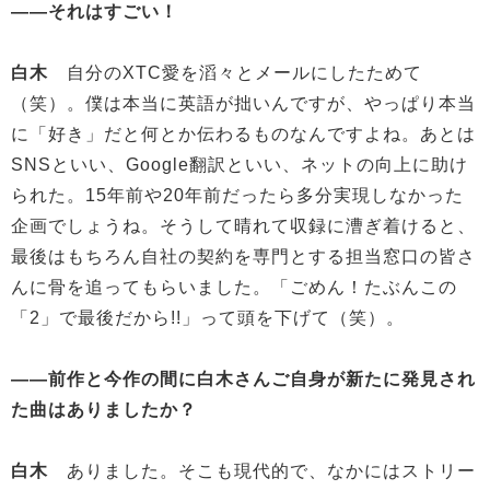
——それはすごい！
白木
自分のXTC愛を滔々とメールにしたためて
（笑）。僕は本当に英語が拙いんですが、やっぱり本当
に「好き」だと何とか伝わるものなんですよね。あとは
SNSといい、Google翻訳といい、ネットの向上に助け
られた。15年前や20年前だったら多分実現しなかった
企画でしょうね。そうして晴れて収録に漕ぎ着けると、
最後はもちろん自社の契約を専門とする担当窓口の皆さ
んに骨を追ってもらいました。「ごめん！たぶんこの
「2」で最後だから!!」って頭を下げて（笑）。
——前作と今作の間に白木さんご自身が新たに発見され
た曲はありましたか？
白木
ありました。そこも現代的で、なかにはストリー