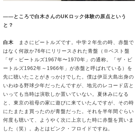
——ところで白木さんのUKロック体験の原点という
と？
白木
まさにビートルズです。中学２年生の時、赤盤で
はなく何故か76年にリリースされた青盤（※ベスト盤
「ザ・ビートルズ1967年〜1970年」の通称。「ザ・ビ
ートルズ1962年～1966年」が赤盤と呼ばれている）を
先に聴いたことがきっかけでした。僕は伊豆大島出身の
いわゆる野球少年だったんですが、地元のレコード店と
いっても当時は演歌しか置いていない。夏休みになる
と、東京の祖母の家に遊びに来ていたんですが、その時
にたまたま買ったのが青盤だった。それを半年間ぐらい
何度も聴いて、ようやく次に上京した時に赤盤を買いま
した（笑）。あとはピンク・フロイドですね。