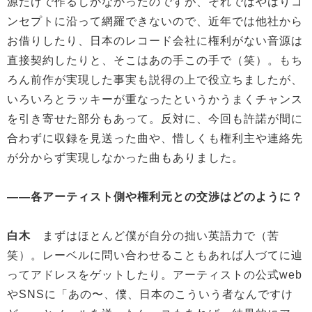
源だけで作るしかなかったのですが、それではやはりコ
ンセプトに沿って網羅できないので、近年では他社から
お借りしたり、日本のレコード会社に権利がない音源は
直接契約したりと、そこはあの手この手で（笑）。もち
ろん前作が実現した事実も説得の上で役立ちましたが、
いろいろとラッキーが重なったというかうまくチャンス
を引き寄せた部分もあって。反対に、今回も許諾が間に
合わずに収録を見送った曲や、惜しくも権利主や連絡先
が分からず実現しなかった曲もありました。
——各アーティスト側や権利元との交渉はどのように？
白木
まずはほとんど僕が自分の拙い英語力で（苦
笑）。レーベルに問い合わせることもあれば人づてに辿
ってアドレスをゲットしたり。アーティストの公式web
やSNSに「あの〜、僕、日本のこういう者なんですけ