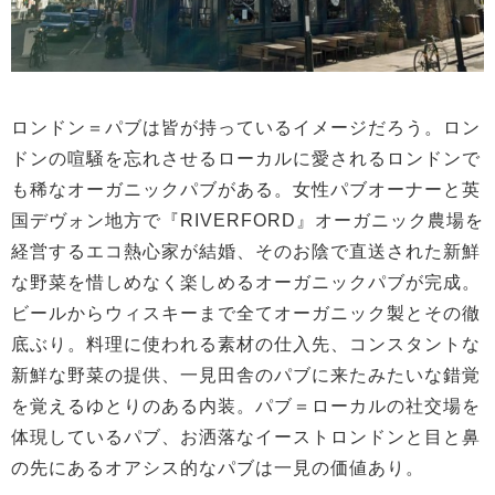
ロンドン＝パブは皆が持っているイメージだろう。ロン
ドンの喧騒を忘れさせるローカルに愛されるロンドンで
も稀なオーガニックパブがある。女性パブオーナーと英
国デヴォン地方で『RIVERFORD』オーガニック農場を
経営するエコ熱心家が結婚、そのお陰で直送された新鮮
な野菜を惜しめなく楽しめるオーガニックパブが完成。
ビールからウィスキーまで全てオーガニック製とその徹
底ぶり。料理に使われる素材の仕入先、コンスタントな
新鮮な野菜の提供、一見田舎のパブに来たみたいな錯覚
を覚えるゆとりのある内装。パブ＝ローカルの社交場を
体現しているパブ、お洒落なイーストロンドンと目と鼻
の先にあるオアシス的なパブは一見の価値あり。