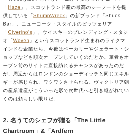
「
Haze
」、スコットランド産の最高のシーフードを提
供している「
ShrimpWreck
」の新ブランド「Shuck
Bar」、ニューヨーク・スタイルのピッツェリア
「
Civerino’s
」、ウイスキーのブレンディング・スタジ
オ「
Woven
」というスコットランド生まれのライクマ
インドな企業たち。今後はベーカリーやジェラート・シ
ョップなども順次オープンしていくのだとか。筆者もオ
ープン前のサイトに直接訪れるチャンスがあったのだ
が、周辺からはロンドンのショーディッチと同じエネル
ギーが感じられ、ワクワクさせられる。ヴィクトリア朝
の産業遺産がこういった形で次世代へと引き継がれてい
くのは頼もしい限りだ。
2. 名うてのシェフが贈る「The Little
Chartroom」&「Ardfern」