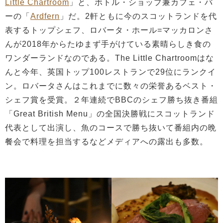
Little Chartroom
」と、ボトル・ショップ兼カフェ・バ
ーの「
Ardfern
」だ。2軒ともに今のスコットランドを代
表するトップシェフ、ロバータ・ホール=マッカロンさ
んが2018年からたゆまず手がけている素晴らしき食の
ワンダーランドなのである。The Little Chartroomはな
んと今年、英国トップ100レストランで29位にランクイ
ン。ロバータさんはこれまでに数々の栄誉あるベスト・
シェフ賞を受賞。２年連続でBBCのシェフ勝ち抜き番組
「Great British Menu」の全国決勝戦にスコットランド
代表として出演し、魚のコースで勝ち抜いて番組内の晩
餐会で料理を担当するなどメディアへの露出も多数。