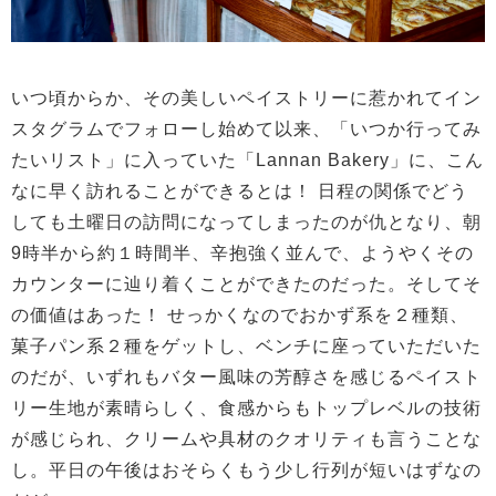
いつ頃からか、その美しいペイストリーに惹かれてイン
スタグラムでフォローし始めて以来、「いつか行ってみ
たいリスト」に入っていた「Lannan Bakery」に、こん
なに早く訪れることができるとは！ 日程の関係でどう
しても土曜日の訪問になってしまったのが仇となり、朝
9時半から約１時間半、辛抱強く並んで、ようやくその
カウンターに辿り着くことができたのだった。そしてそ
の価値はあった！ せっかくなのでおかず系を２種類、
菓子パン系２種をゲットし、ベンチに座っていただいた
のだが、いずれもバター風味の芳醇さを感じるペイスト
リー生地が素晴らしく、食感からもトップレベルの技術
が感じられ、クリームや具材のクオリティも言うことな
し。平日の午後はおそらくもう少し行列が短いはずなの